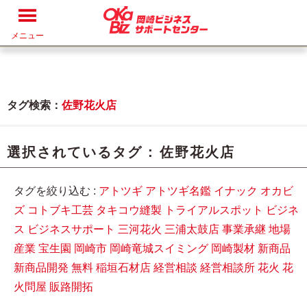
メニュー
タグ検索：
佐野花火店
選択されているタグ :
佐野花火店
タグを絞り込む :
アトツギ
アトツギ名鑑
イナック
オカビ
ズ
コトブキ工芸
タキコウ縫製
トライアルスポット
ビジネ
ス
ビジネスサポート
三河花火
三浦太鼓店
事業承継
地場
産業
宝生園
岡崎市
岡崎竜城スイミング
岡崎製材
新商品
新商品開発
無料
稲垣石材店
経営相談
経営相談所
花火
花
火問屋
販路開拓