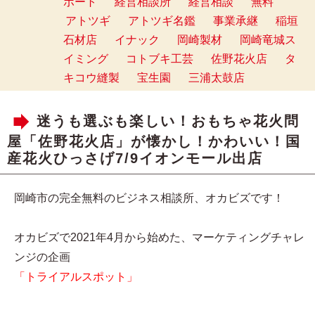
ポート
経営相談所
経営相談
無料
アトツギ
アトツギ名鑑
事業承継
稲垣
石材店
イナック
岡崎製材
岡崎竜城ス
イミング
コトブキ工芸
佐野花火店
タ
キコウ縫製
宝生園
三浦太鼓店
迷うも選ぶも楽しい！おもちゃ花火問
屋「佐野花火店」が懐かし！かわいい！国
産花火ひっさげ7/9イオンモール出店
岡崎市の完全無料のビジネス相談所、オカビズです！
オカビズで2021年4月から始めた、マーケティングチャレ
ンジの企画
「トライアルスポット」