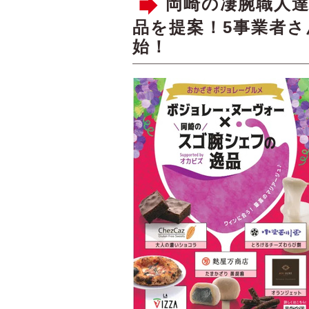
岡崎の凄腕職人
品を提案！5事業者さ
始！