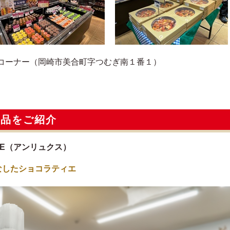
コーナー（岡崎市美合町字つむぎ南１番１）
逸品をご紹介
AN LUXE（アンリュクス）
なしたショコラティエ