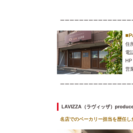
ーーーーーーーーーーーーーーー
■P
住
電話
HP
営業
ーーーーーーーーーーーーーーー
LAVIZZA（ラヴィッザ）produ
名店でのベーカリー担当を歴任し