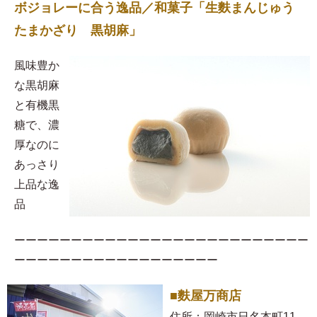
ボジョレーに合う逸品／和菓子「生麩まんじゅう
たまかざり 黒胡麻」
風味豊か
な黒胡麻
と有機黒
糖で、濃
厚なのに
あっさり
上品な逸
品
ーーーーーーーーーーーーーーーーーーーーーーーーーー
ーーーーーーーーーーーーーーーーーー
■麩屋万商店
住所：岡崎市日名本町11-