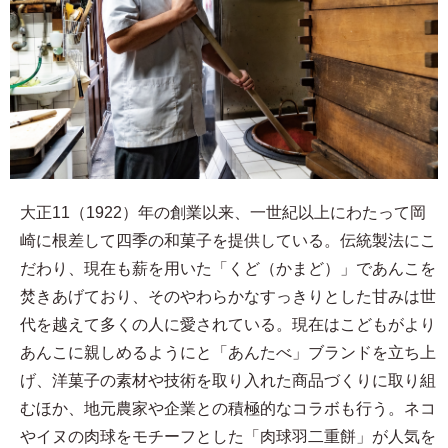
大正11（1922）年の創業以来、一世紀以上にわたって岡
崎に根差して四季の和菓子を提供している。伝統製法にこ
だわり、現在も薪を用いた「くど（かまど）」であんこを
焚きあげており、そのやわらかなすっきりとした甘みは世
代を越えて多くの人に愛されている。現在はこどもがより
あんこに親しめるようにと「あんたべ」ブランドを立ち上
げ、洋菓子の素材や技術を取り入れた商品づくりに取り組
むほか、地元農家や企業との積極的なコラボも行う。ネコ
やイヌの肉球をモチーフとした「肉球羽二重餅」が人気を