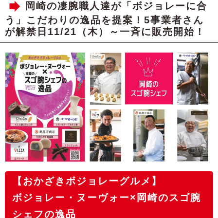
岡崎の凄腕職人達が「ボジョレーに合
う」こだわりの逸品を提案！5事業者さん
が解禁日11/21（木）～一斉に販売開始！
【おかざきボジョレーグルメ】
ボジョレー・ヌーヴォー×岡崎のスゴ腕
シェフの逸品