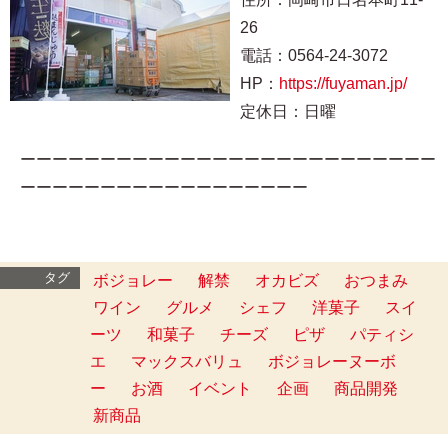
26
電話：0564-24-3072
HP：
https://fuyaman.jp/
定休日：日曜
ーーーーーーーーーーーーーーーーーーーーーーーーーー
ーーーーーーーーーーーーーーーーーー
タグ
ボジョレー
解禁
オカビズ
おつまみ
ワイン
グルメ
シェフ
洋菓子
スイ
ーツ
和菓子
チーズ
ピザ
パティシ
エ
マックスバリュ
ボジョレーヌーボ
ー
お酒
イベント
企画
商品開発
新商品