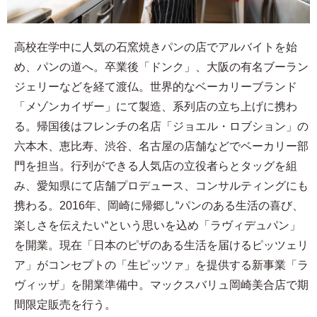
高校在学中に人気の石窯焼きパンの店でアルバイトを始
め、パンの道へ。卒業後「ドンク」、大阪の有名ブーラン
ジェリーなどを経て渡仏。世界的なベーカリーブランド
「メゾンカイザー」にて製造、系列店の立ち上げに携わ
る。帰国後はフレンチの名店「ジョエル・ロブション」の
六本木、恵比寿、渋谷、名古屋の店舗などでベーカリー部
門を担当。行列ができる人気店の立役者らとタッグを組
み、愛知県にて店舗プロデュース、コンサルティングにも
携わる。2016年、岡崎に帰郷し“パンのある生活の喜び、
楽しさを伝えたい“という思いを込め「ラヴィデュパン」
を開業。現在「日本のピザのある生活を届けるピッツェリ
ア」がコンセプトの「生ピッツァ」を提供する新事業「ラ
ヴィッザ」を開業準備中。マックスバリュ岡崎美合店で期
間限定販売を行う。