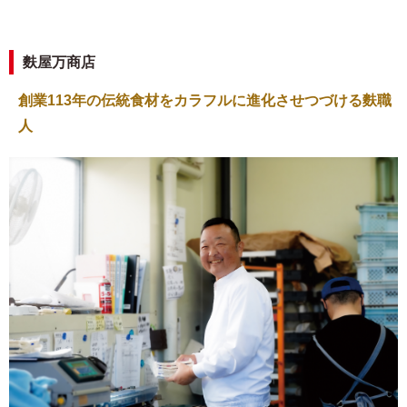
麩屋万商店
創業113年の伝統食材をカラフルに進化させつづける麩職
人