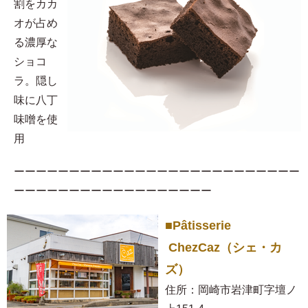
割をカカ
オが占め
る濃厚な
ショコ
ラ。隠し
味に八丁
味噌を使
用​
ーーーーーーーーーーーーーーーーーーーーーーーーーー
ーーーーーーーーーーーーーーーーーー
■Pâtisserie
ChezCaz（シェ・カ
ズ）
住所：岡崎市岩津町字壇ノ