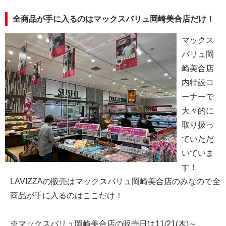
全商品が手に入るのはマックスバリュ岡崎美合店だけ！
マックス
バリュ岡
崎美合店
内特設コ
ーナーで
大々的に
取り扱っ
ていただ
いていま
す！
LAVIZZAの販売はマックスバリュ岡崎美合店のみなので全
商品が手に入るのはここだけ！
※マックスバリュ岡崎美合店の販売日は11/21(木)～