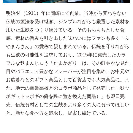
明治44（1911）年に岡崎にて創業。当時から変わらない
伝統の製法を受け継ぎ、シンプルながらも厳選した素材を
用いた生麩をつくり続けている。そのもちもちとした食
感、素材の旨みを引き出した味わいにはファンも多く「ふ
やまんさん」の愛称で親しまれている。伝統を守りながら
も生麩の可能性を追求しており、2015年に発売したカラ
フルな麩まんじゅう「たまかざり」は、その鮮やかな見た
目やバラエティ豊かなフレーバーが注目を集め、お中元や
お歳暮などのギフト商品として百貨店でも人気商品に。ま
た、地元の商業高校とのコラボ商品として発売した「麩ッ
ポギ（トッポギの餅を麩に置き換えた商品）」も即日完
売。伝統食材としての生麩をより多くの人に食べてほしい
と、新たな食べ方を追求し、提案し続けている。