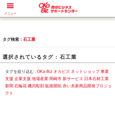
メニュー
タグ検索：
石工業
選択されているタグ :
石工業
タグを絞り込む :
OKa-Biz
オカビズ
ネットショップ
事業
支援
企業支援
地場産業
岡崎市
新サービス
日本石材工業
新聞
石輪花
磯貝彫刻
販路開拓
赤い糸新商品開発プロジェ
クト