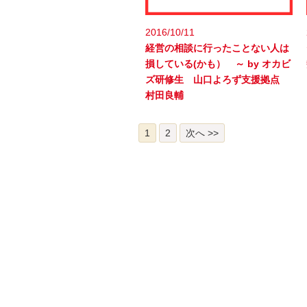
2016/10/11
経営の相談に行ったことない人は
損している(かも） ～ by オカビ
ズ研修生 山口よろず支援拠点
村田良輔
1
2
次へ >>