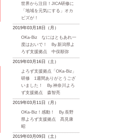
世界から注目！JICA研修に
「地域を元気にする」オカ
ビズが！
2019年03月18日（月）
OKa-Biz なにはともあれ一
度はおいで！ By.新潟県よ
ろず支援拠点 中俣順弥
2019年03月16日（土）
よろず支援拠点「OKa-Biz」
研修 1週間ありがとうござ
いました！ By.神奈川よろ
ず支援拠点 森智亮
2019年03月11日（月）
OKa-Biz！感動！ By.長野
県よろず支援拠点 髙見康
昭
2019年03月09日（土）