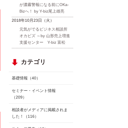
が濃霧警報になる前にOKa-
Bizへ！ by Y-biz尾上雄亮
2018年10月23日（火）
元気がでるビジネス相談所
オカビズ ～by 山形売上増進
支援センター Y-biz 富松
カテゴリ
基礎情報
（40）
セミナー・イベント情報
（209）
相談者がメディアに掲載されま
した！
（116）