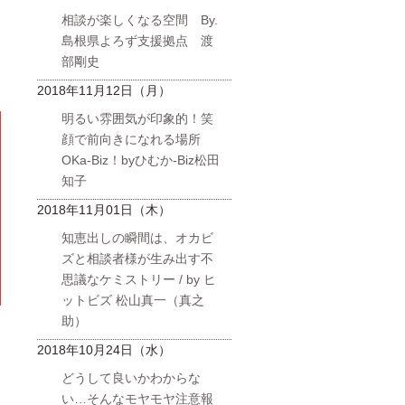
相談が楽しくなる空間 By.
島根県よろず支援拠点 渡
部剛史
2018年11月12日（月）
明るい雰囲気が印象的！笑
顔で前向きになれる場所
OKa-Biz！byひむか-Biz松田
知子
2018年11月01日（木）
知恵出しの瞬間は、オカビ
ズと相談者様が生み出す不
思議なケミストリー / by ヒ
ットビズ 松山真一（真之
助）
2018年10月24日（水）
どうして良いかわからな
い…そんなモヤモヤ注意報