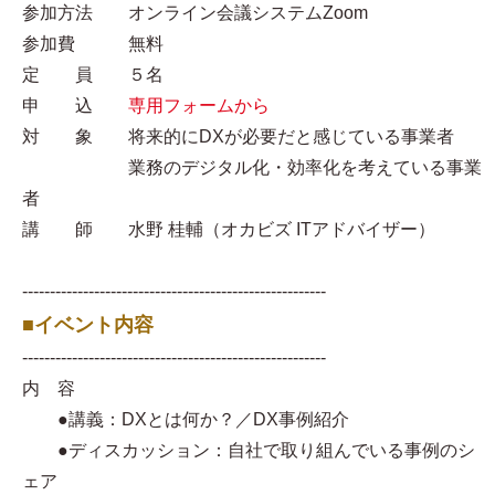
参加方法 オンライン会議システムZoom
参加費 無料
定 員 ５名
申 込
専用フォームから
対 象 将来的にDXが必要だと感じている事業者
業務のデジタル化・効率化を考えている事業
者
講 師 水野 桂輔（オカビズ ITアドバイザー）
-------------------------------------------------------
■イベント内容
-------------------------------------------------------
内 容
●講義：DXとは何か？／DX事例紹介
●ディスカッション：自社で取り組んでいる事例のシ
ェア