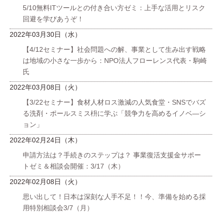
5/10無料ITツールとの付き合い方ゼミ：上手な活用とリスク
回避を学びあうぞ！
2022年03月30日（水）
【4/12セミナー】社会問題への解、事業として生み出す戦略
は地域の小さな一歩から：NPO法人フローレンス代表・駒崎
氏
2022年03月08日（火）
【3/22セミナー】食材人材ロス激減の人気食堂・SNSでバズ
る洗剤・ポールスミス枡に学ぶ「競争力を高めるイノベ―シ
ョン」
2022年02月24日（木）
申請方法は？手続きのステップは？ 事業復活支援金サポー
トゼミ＆相談会開催：3/17（木）
2022年02月08日（火）
思い出して！日本は深刻な人手不足！！今、準備を始める採
用特別相談会3/7（月）