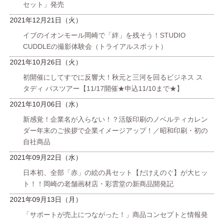
セット」発売
2021年12月21日（火）
イブのイオンモール岡崎で「絆」を残そう！STUDIO
CUDDLEの撮影体験会（トライアルスポット）
2021年10月26日（火）
初開催にしてすでに反響大！秋元と三河を回るビジネス ス
タディ バスツアー【11/17開催★申込11/10まで★】
2021年10月06日（水）
新感覚！企業名が入らない！？活版印刷のノベルティカレン
ダー年末のご挨拶で企業イメージアップ！／昭和印刷・初の
自社商品
2021年09月22日（水）
日本初、全部「赤」の絵の具セット【だけえのぐ】が大ヒッ
ト！！岡崎の老舗画材店・彩雲堂の新商品開発記
2021年09月13日（月）
「サポートが売上につながった！」商品コンセプトと情報発