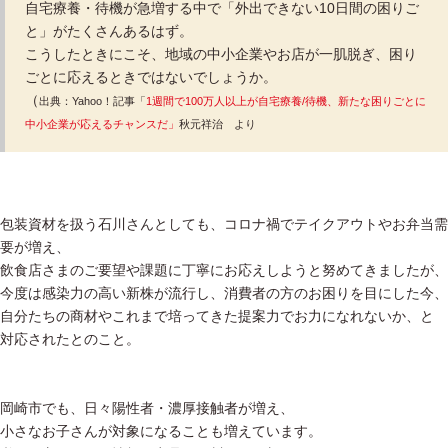
自宅療養・待機が急増する中で「外出できない10日間の困りご
と」がたくさんあるはず。
こうしたときにこそ、地域の中小企業やお店が一肌脱ぎ、困り
ごとに応えるときではないでしょうか。
（
出典：Yahoo！記事「
1週間で100万人以上が自宅療養/待機、新たな困りごとに
中小企業が応えるチャンスだ」
秋元祥治 より
包装資材を扱う石川さんとしても、コロナ禍でテイクアウトやお弁当需
要が増え、
飲食店さまのご要望や課題に丁寧にお応えしようと努めてきましたが、
今度は感染力の高い新株が流行し、消費者の方のお困りを目にした今、
自分たちの商材やこれまで培ってきた提案力でお力になれないか、と
対応されたとのこと。
岡崎市でも、日々陽性者・濃厚接触者が増え、
小さなお子さんが対象になることも増えています。