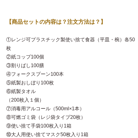
【商品セットの内容は？注文方法は？】
①レンジ可プラスチック製使い捨て食器（平皿・椀）各50
枚
②紙コップ100個
③割りばし100膳
④フォークスプーン100本
⑤紙製おしぼり100枚
⑥紙製タオル
（200枚入１個）
⑦消毒用アルコール（500ml×1本）
⑧可燃ゴミ袋（レジ袋タイプ20枚）
⑨使い捨て手袋100枚入り1箱
⑩大人用使い捨てマスク50枚入り1箱