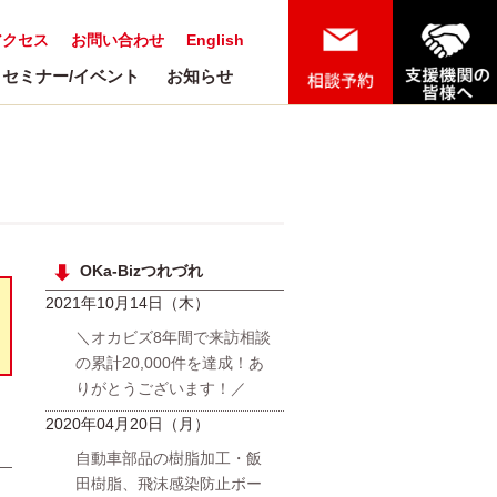
アクセス
お問い合わせ
English
セミナー/イベント
お知らせ
OKa-Bizつれづれ
2021年10月14日（木）
＼オカビズ8年間で来訪相談
の累計20,000件を達成！あ
りがとうございます！／
2020年04月20日（月）
自動車部品の樹脂加工・飯
日
田樹脂、飛沫感染防止ボー