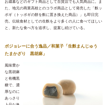
お歳暮などのギフト商品として百貨店でも人気商品に。ま
た、地元の商業高校とのコラボ商品として発売した「麩ッ
ポギ（トッポギの餅を麩に置き換えた商品）」も即日完
売。伝統食材としての生麩をより多くの人に食べてほしい
と、新たな食べ方を追求し、提案し続けている。
ボジョレーに合う逸品／和菓子「生麩まんじゅう
たまかざり 黒胡麻」
風味豊か
な黒胡麻
と有機黒
糖で、濃
厚なのに
あっさり
上品な逸