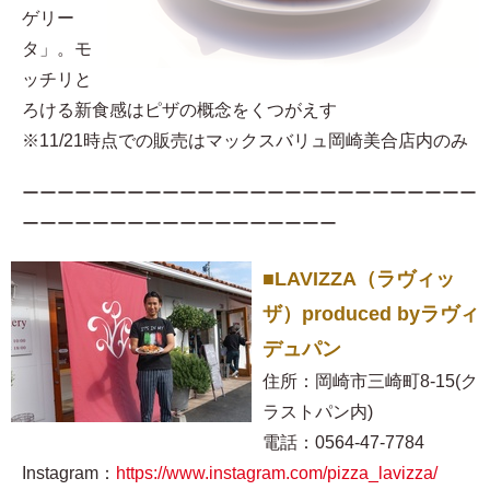
ゲリー
タ」。モ
ッチリと
ろける新食感はピザの概念をくつがえす
※11/21時点での販売はマックスバリュ岡崎美合店内のみ
ーーーーーーーーーーーーーーーーーーーーーーーーーー
ーーーーーーーーーーーーーーーーーー
■LAVIZZA（ラヴィッ
ザ）produced byラヴィ
デュパン
住所：岡崎市三崎町8-15(ク
ラストパン内)
電話：0564-47-7784
Instagram：
https://www.instagram.com/pizza_lavizza/