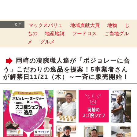
タグ
マックスバリュ
地域貢献大賞
地物
じ
もの
地産地消
フードロス
ご当地グル
メ
グルメ
岡崎の凄腕職人達が「ボジョレーに合
う」こだわりの逸品を提案！5事業者さん
が解禁日11/21（木）～一斉に販売開始！