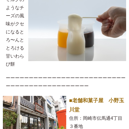
ようなチ
ーズの風
味がクセ
になると
ろ〜んと
とろける
甘いわら
び餅
ーーーーーーーーーーーーーーーーーーーーーーーーーー
ーーーーーーーーーーーーーーーーーー
■老舗和菓子屋 小野玉
川堂
住所：岡崎市伝馬通4丁目
３番地