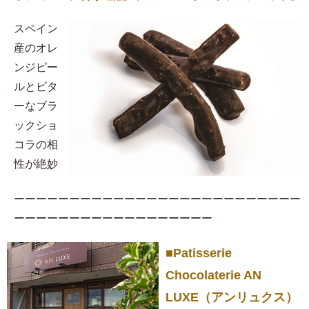
スペイン
産のオレ
ンジピー
ルとビタ
ーなブラ
ックショ
コラの相
性が絶妙
ーーーーーーーーーーーーーーーーーーーーーーーーーー
ーーーーーーーーーーーーーーーーーー
■Patisserie
Chocolaterie AN
LUXE（アンリュクス）