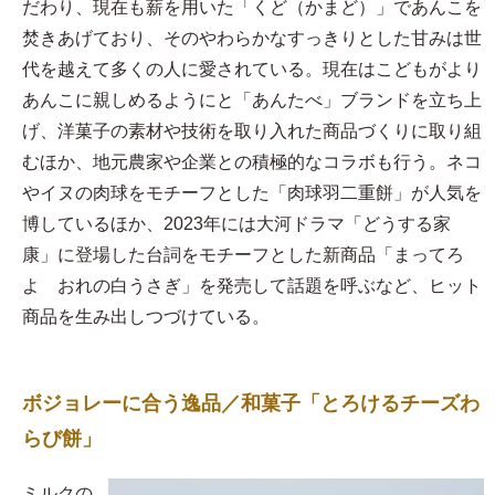
だわり、現在も薪を用いた「くど（かまど）」であんこを
焚きあげており、そのやわらかなすっきりとした甘みは世
代を越えて多くの人に愛されている。現在はこどもがより
あんこに親しめるようにと「あんたべ」ブランドを立ち上
げ、洋菓子の素材や技術を取り入れた商品づくりに取り組
むほか、地元農家や企業との積極的なコラボも行う。ネコ
やイヌの肉球をモチーフとした「肉球羽二重餅」が人気を
博しているほか、2023年には大河ドラマ「どうする家
康」に登場した台詞をモチーフとした新商品「まってろ
よ おれの白うさぎ」を発売して話題を呼ぶなど、ヒット
商品を生み出しつづけている。
ボジョレーに合う逸品／和菓子「とろけるチーズわ
らび餅」
​ミルクの