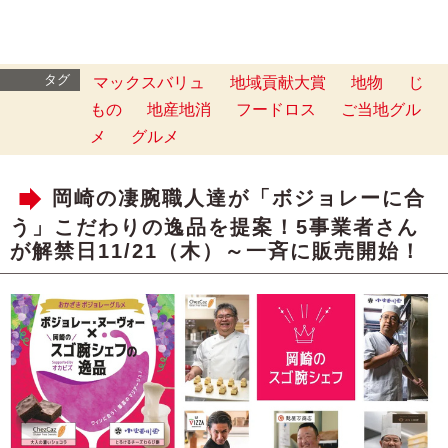
タグ
マックスバリュ
地域貢献大賞
地物
じ
もの
地産地消
フードロス
ご当地グル
メ
グルメ
岡崎の凄腕職人達が「ボジョレーに合
う」こだわりの逸品を提案！5事業者さん
が解禁日11/21（木）～一斉に販売開始！