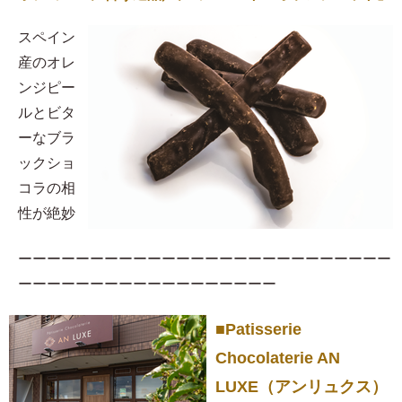
スペイン
産のオレ
ンジピー
ルとビタ
ーなブラ
ックショ
コラの相
性が絶妙
ーーーーーーーーーーーーーーーーーーーーーーーーーー
ーーーーーーーーーーーーーーーーーー
■Patisserie
Chocolaterie AN
LUXE（アンリュクス）