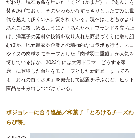
だわり、現在も薪を用いた「くど（かまど）」であんこを
焚きあげており、そのやわらかなすっきりとした甘みは世
代を越えて多くの人に愛されている。現在はこどもがより
あんこに親しめるようにと「あんたべ」ブランドを立ち上
げ、洋菓子の素材や技術を取り入れた商品づくりに取り組
むほか、地元農家や企業との積極的なコラボも行う。ネコ
やイヌの肉球をモチーフとした「肉球羽二重餅」が人気を
博しているほか、2023年には大河ドラマ「どうする家
康」に登場した台詞をモチーフとした新商品「まってろ
よ おれの白うさぎ」を発売して話題を呼ぶなど、ヒット
商品を生み出しつづけている。
ボジョレーに合う逸品／和菓子「とろけるチーズわ
らび餅」
​ミルクの