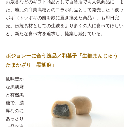
お歳暮などのギフト商品として百貨店でも人気商品に。ま
た、地元の商業高校とのコラボ商品として発売した「麩ッ
ポギ（トッポギの餅を麩に置き換えた商品）」も即日完
売。伝統食材としての生麩をより多くの人に食べてほしい
と、新たな食べ方を追求し、提案し続けている。
ボジョレーに合う逸品／和菓子「生麩まんじゅう
たまかざり 黒胡麻」
風味豊か
な黒胡麻
と有機黒
糖で、濃
厚なのに
あっさり
上品な逸