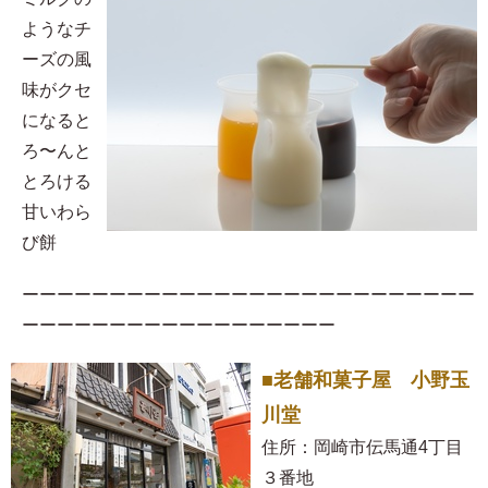
ようなチ
ーズの風
味がクセ
になると
ろ〜んと
とろける
甘いわら
び餅
ーーーーーーーーーーーーーーーーーーーーーーーーーー
ーーーーーーーーーーーーーーーーーー
■老舗和菓子屋 小野玉
川堂
住所：岡崎市伝馬通4丁目
３番地