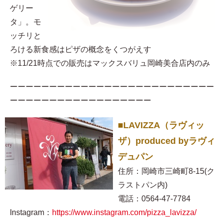
ゲリー
タ」。モ
ッチリと
ろける新食感はピザの概念をくつがえす
※11/21時点での販売はマックスバリュ岡崎美合店内のみ
ーーーーーーーーーーーーーーーーーーーーーーーーーー
ーーーーーーーーーーーーーーーーーー
■LAVIZZA（ラヴィッ
ザ）produced byラヴィ
デュパン
住所：岡崎市三崎町8-15(ク
ラストパン内)
電話：0564-47-7784
Instagram：
https://www.instagram.com/pizza_lavizza/