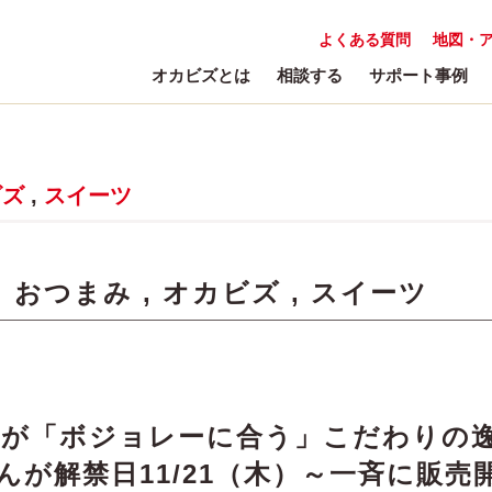
よくある質問
地図・
オカビズとは
相談する
サポート事例
ビズ
,
スイーツ
:
おつまみ
,
オカビズ
,
スイーツ
達が「ボジョレーに合う」こだわりの
んが解禁日11/21（木）～一斉に販売