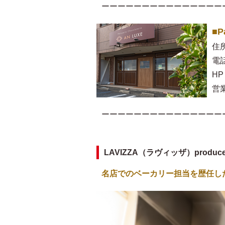
ーーーーーーーーーーーーーーー
■P
住
電話
HP
営業
ーーーーーーーーーーーーーーー
LAVIZZA（ラヴィッザ）produ
名店でのベーカリー担当を歴任し