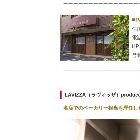
ーーーーーーーーーーーーーーー
■P
住
電話
HP
営業
ーーーーーーーーーーーーーーー
LAVIZZA（ラヴィッザ）produ
名店でのベーカリー担当を歴任し