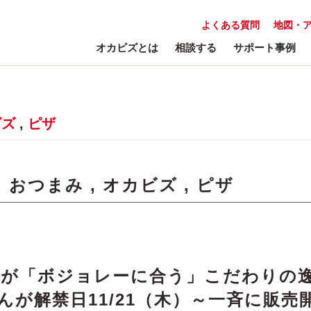
よくある質問
地図・
オカビズとは
相談する
サポート事例
ビズ
,
ピザ
:
おつまみ
,
オカビズ
,
ピザ
達が「ボジョレーに合う」こだわりの
んが解禁日11/21（木）～一斉に販売