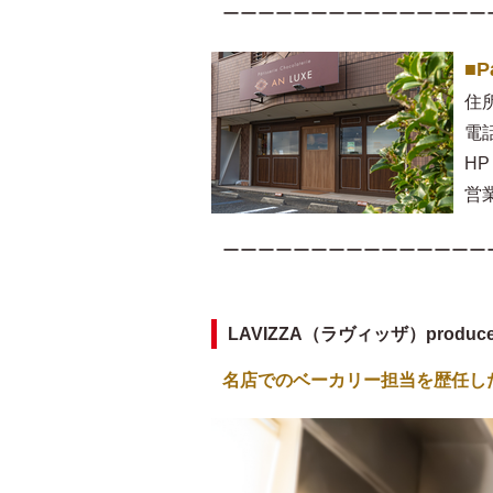
ーーーーーーーーーーーーーーー
■P
住
電話
HP
営業
ーーーーーーーーーーーーーーー
LAVIZZA（ラヴィッザ）produ
名店でのベーカリー担当を歴任し