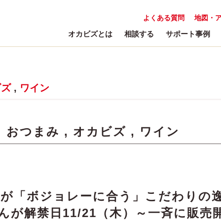
よくある質問
地図・
オカビズとは
相談する
サポート事例
ビズ
,
ワイン
:
おつまみ
,
オカビズ
,
ワイン
達が「ボジョレーに合う」こだわりの
んが解禁日11/21（木）～一斉に販売