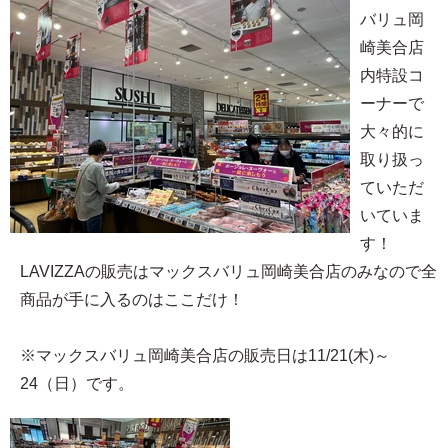
バリュ岡
崎美合店
内特設コ
ーナーで
大々的に
取り扱っ
ていただ
いていま
す！
LAVIZZAの販売はマックスバリュ岡崎美合店のみなので全
商品が手に入るのはここだけ！
※マックスバリュ岡崎美合店の販売日は11/21(木)～
24（日）です。