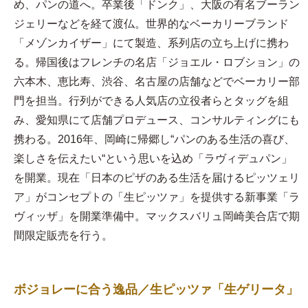
め、パンの道へ。卒業後「ドンク」、大阪の有名ブーラン
ジェリーなどを経て渡仏。世界的なベーカリーブランド
「メゾンカイザー」にて製造、系列店の立ち上げに携わ
る。帰国後はフレンチの名店「ジョエル・ロブション」の
六本木、恵比寿、渋谷、名古屋の店舗などでベーカリー部
門を担当。行列ができる人気店の立役者らとタッグを組
み、愛知県にて店舗プロデュース、コンサルティングにも
携わる。2016年、岡崎に帰郷し“パンのある生活の喜び、
楽しさを伝えたい“という思いを込め「ラヴィデュパン」
を開業。現在「日本のピザのある生活を届けるピッツェリ
ア」がコンセプトの「生ピッツァ」を提供する新事業「ラ
ヴィッザ」を開業準備中。マックスバリュ岡崎美合店で期
間限定販売を行う。
ボジョレーに合う逸品／生ピッツァ「生ゲリータ」