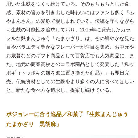
用いた生麩をつくり続けている。そのもちもちとした食
感、素材の旨みを引き出した味わいにはファンも多く「ふ
やまんさん」の愛称で親しまれている。伝統を守りながら
も生麩の可能性を追求しており、2015年に発売したカラ
フルな麩まんじゅう「たまかざり」は、その鮮やかな見た
目やバラエティ豊かなフレーバーが注目を集め、お中元や
お歳暮などのギフト商品として百貨店でも人気商品に。ま
た、地元の商業高校とのコラボ商品として発売した「麩ッ
ポギ（トッポギの餅を麩に置き換えた商品）」も即日完
売。伝統食材としての生麩をより多くの人に食べてほしい
と、新たな食べ方を追求し、提案し続けている。
ボジョレーに合う逸品／和菓子「生麩まんじゅう
たまかざり 黒胡麻」