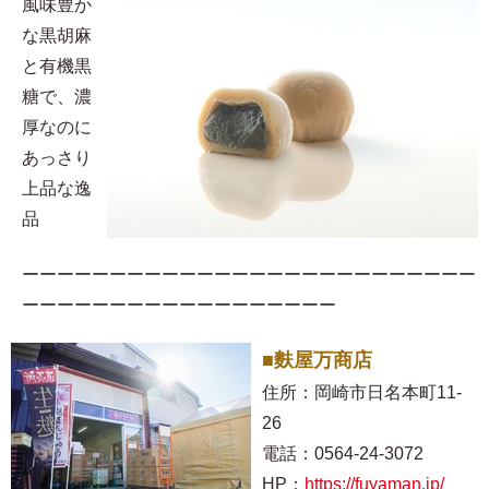
風味豊か
な黒胡麻
と有機黒
糖で、濃
厚なのに
あっさり
上品な逸
品
ーーーーーーーーーーーーーーーーーーーーーーーーーー
ーーーーーーーーーーーーーーーーーー
■麩屋万商店
住所：岡崎市日名本町11-
26
電話：0564-24-3072
HP：
https://fuyaman.jp/