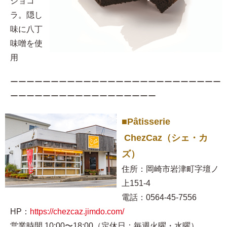
ショコ
ラ。隠し
味に八丁
味噌を使
用​
ーーーーーーーーーーーーーーーーーーーーーーーーーー
ーーーーーーーーーーーーーーーーーー
■Pâtisserie
ChezCaz（シェ・カ
ズ）
住所：岡崎市岩津町字壇ノ
上151-4
電話：0564-45-7556
HP：
https://chezcaz.jimdo.com/
営業時間 10:00〜18:00（定休日：毎週火曜・水曜）