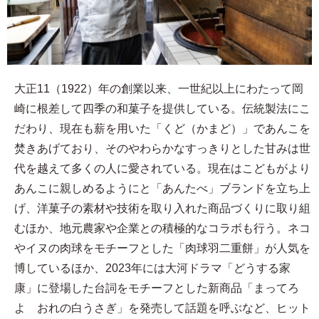
大正11（1922）年の創業以来、一世紀以上にわたって岡
崎に根差して四季の和菓子を提供している。伝統製法にこ
だわり、現在も薪を用いた「くど（かまど）」であんこを
焚きあげており、そのやわらかなすっきりとした甘みは世
代を越えて多くの人に愛されている。現在はこどもがより
あんこに親しめるようにと「あんたべ」ブランドを立ち上
げ、洋菓子の素材や技術を取り入れた商品づくりに取り組
むほか、地元農家や企業との積極的なコラボも行う。ネコ
やイヌの肉球をモチーフとした「肉球羽二重餅」が人気を
博しているほか、2023年には大河ドラマ「どうする家
康」に登場した台詞をモチーフとした新商品「まってろ
よ おれの白うさぎ」を発売して話題を呼ぶなど、ヒット