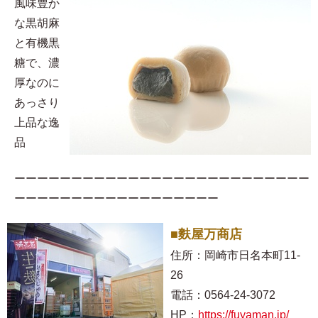
風味豊か
な黒胡麻
と有機黒
糖で、濃
厚なのに
あっさり
上品な逸
品
ーーーーーーーーーーーーーーーーーーーーーーーーーー
ーーーーーーーーーーーーーーーーーー
■麩屋万商店
住所：岡崎市日名本町11-
26
電話：0564-24-3072
HP：
https://fuyaman.jp/