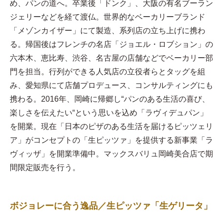
め、パンの道へ。卒業後「ドンク」、大阪の有名ブーラン
ジェリーなどを経て渡仏。世界的なベーカリーブランド
「メゾンカイザー」にて製造、系列店の立ち上げに携わ
る。帰国後はフレンチの名店「ジョエル・ロブション」の
六本木、恵比寿、渋谷、名古屋の店舗などでベーカリー部
門を担当。行列ができる人気店の立役者らとタッグを組
み、愛知県にて店舗プロデュース、コンサルティングにも
携わる。2016年、岡崎に帰郷し“パンのある生活の喜び、
楽しさを伝えたい“という思いを込め「ラヴィデュパン」
を開業。現在「日本のピザのある生活を届けるピッツェリ
ア」がコンセプトの「生ピッツァ」を提供する新事業「ラ
ヴィッザ」を開業準備中。マックスバリュ岡崎美合店で期
間限定販売を行う。
ボジョレーに合う逸品／生ピッツァ「生ゲリータ」