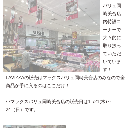
バリュ岡
崎美合店
内特設コ
ーナーで
大々的に
取り扱っ
ていただ
いていま
す！
LAVIZZAの販売はマックスバリュ岡崎美合店のみなので全
商品が手に入るのはここだけ！
※マックスバリュ岡崎美合店の販売日は11/21(木)～
24（日）です。