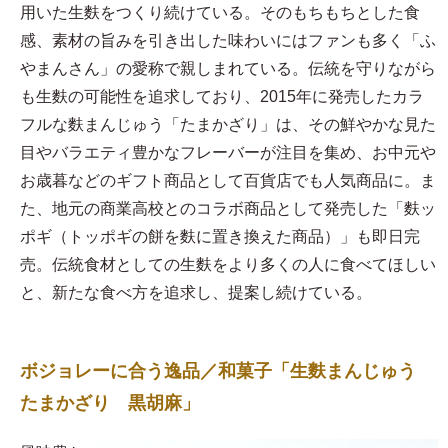
用いた生麩をつくり続けている。そのもちもちとした食
感、素材の旨みを引き出した味わいにはファンも多く「ふ
やまんさん」の愛称で親しまれている。伝統を守りながら
も生麩の可能性を追求しており、2015年に発売したカラ
フルな麩まんじゅう「たまかざり」は、その鮮やかな見た
目やバラエティ豊かなフレーバーが注目を集め、お中元や
お歳暮などのギフト商品として百貨店でも人気商品に。ま
た、地元の商業高校とのコラボ商品として発売した「麩ッ
ポギ（トッポギの餅を麩に置き換えた商品）」も即日完
売。伝統食材としての生麩をより多くの人に食べてほしい
と、新たな食べ方を追求し、提案し続けている。
ボジョレーに合う逸品／和菓子「生麩まんじゅう
たまかざり 黒胡麻」