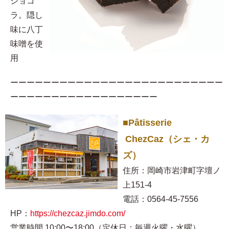
ショコ
ラ。隠し
味に八丁
味噌を使
用​
ーーーーーーーーーーーーーーーーーーーーーーーーーー
ーーーーーーーーーーーーーーーーーー
■Pâtisserie
ChezCaz（シェ・カ
ズ）
住所：岡崎市岩津町字壇ノ
上151-4
電話：0564-45-7556
HP：
https://chezcaz.jimdo.com/
営業時間 10:00〜18:00（定休日：毎週火曜・水曜）