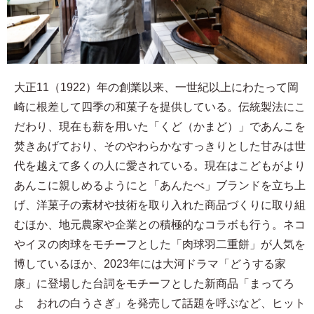
大正11（1922）年の創業以来、一世紀以上にわたって岡
崎に根差して四季の和菓子を提供している。伝統製法にこ
だわり、現在も薪を用いた「くど（かまど）」であんこを
焚きあげており、そのやわらかなすっきりとした甘みは世
代を越えて多くの人に愛されている。現在はこどもがより
あんこに親しめるようにと「あんたべ」ブランドを立ち上
げ、洋菓子の素材や技術を取り入れた商品づくりに取り組
むほか、地元農家や企業との積極的なコラボも行う。ネコ
やイヌの肉球をモチーフとした「肉球羽二重餅」が人気を
博しているほか、2023年には大河ドラマ「どうする家
康」に登場した台詞をモチーフとした新商品「まってろ
よ おれの白うさぎ」を発売して話題を呼ぶなど、ヒット