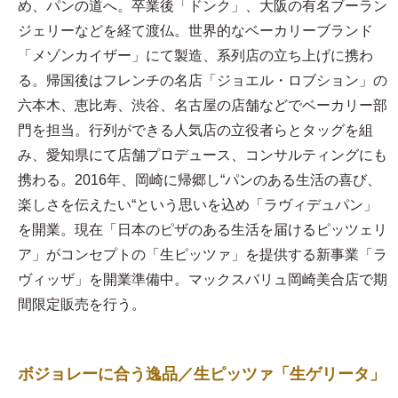
め、パンの道へ。卒業後「ドンク」、大阪の有名ブーラン
ジェリーなどを経て渡仏。世界的なベーカリーブランド
「メゾンカイザー」にて製造、系列店の立ち上げに携わ
る。帰国後はフレンチの名店「ジョエル・ロブション」の
六本木、恵比寿、渋谷、名古屋の店舗などでベーカリー部
門を担当。行列ができる人気店の立役者らとタッグを組
み、愛知県にて店舗プロデュース、コンサルティングにも
携わる。2016年、岡崎に帰郷し“パンのある生活の喜び、
楽しさを伝えたい“という思いを込め「ラヴィデュパン」
を開業。現在「日本のピザのある生活を届けるピッツェリ
ア」がコンセプトの「生ピッツァ」を提供する新事業「ラ
ヴィッザ」を開業準備中。マックスバリュ岡崎美合店で期
間限定販売を行う。
ボジョレーに合う逸品／生ピッツァ「生ゲリータ」