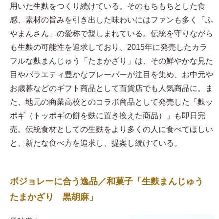
用いた生麩をつくり続けている。そのもちもちとした食
感、素材の旨みを引き出した味わいにはファンも多く「ふ
やまんさん」の愛称で親しまれている。伝統を守りながら
も生麩の可能性を追求しており、2015年に発売したカラ
フルな麩まんじゅう「たまかざり」は、その鮮やかな見た
目やバラエティ豊かなフレーバーが注目を集め、お中元や
お歳暮などのギフト商品として百貨店でも人気商品に。ま
た、地元の商業高校とのコラボ商品として発売した「麩ッ
ポギ（トッポギの餅を麩に置き換えた商品）」も即日完
売。伝統食材としての生麩をより多くの人に食べてほしい
と、新たな食べ方を追求し、提案し続けている。
ボジョレーに合う逸品／和菓子「生麩まんじゅう
たまかざり 黒胡麻」