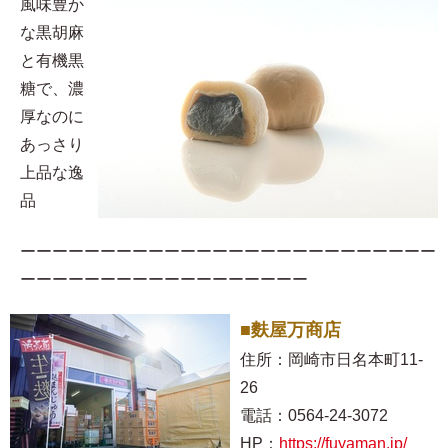
風味豊か
な黒胡麻
と有機黒
糖で、濃
厚なのに
あっさり
上品な逸
品
ーーーーーーーーーーーーーーーーーーーーーーーーーー
ーーーーーーーーーーーーーーーーーー
■麩屋万商店
住所：岡崎市日名本町11-
26
電話：0564-24-3072
HP：
https://fuyaman.jp/