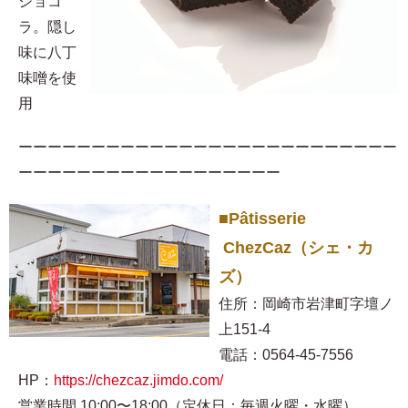
ショコ
ラ。隠し
味に八丁
味噌を使
用​
ーーーーーーーーーーーーーーーーーーーーーーーーーー
ーーーーーーーーーーーーーーーーーー
■Pâtisserie
ChezCaz（シェ・カ
ズ）
住所：岡崎市岩津町字壇ノ
上151-4
電話：0564-45-7556
HP：
https://chezcaz.jimdo.com/
営業時間 10:00〜18:00（定休日：毎週火曜・水曜）