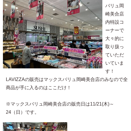
バリュ岡
崎美合店
内特設コ
ーナーで
大々的に
取り扱っ
ていただ
いていま
す！
LAVIZZAの販売はマックスバリュ岡崎美合店のみなので全
商品が手に入るのはここだけ！
※マックスバリュ岡崎美合店の販売日は11/21(木)～
24（日）です。