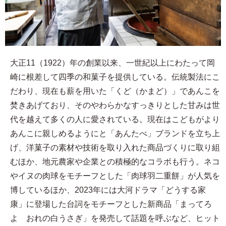
大正11（1922）年の創業以来、一世紀以上にわたって岡
崎に根差して四季の和菓子を提供している。伝統製法にこ
だわり、現在も薪を用いた「くど（かまど）」であんこを
焚きあげており、そのやわらかなすっきりとした甘みは世
代を越えて多くの人に愛されている。現在はこどもがより
あんこに親しめるようにと「あんたべ」ブランドを立ち上
げ、洋菓子の素材や技術を取り入れた商品づくりに取り組
むほか、地元農家や企業との積極的なコラボも行う。ネコ
やイヌの肉球をモチーフとした「肉球羽二重餅」が人気を
博しているほか、2023年には大河ドラマ「どうする家
康」に登場した台詞をモチーフとした新商品「まってろ
よ おれの白うさぎ」を発売して話題を呼ぶなど、ヒット