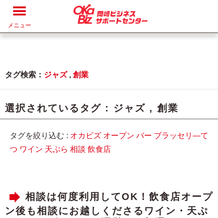
メニュー
タグ検索：
ジャズ
,
創業
選択されているタグ :
ジャズ
,
創業
タグを絞り込む :
オカビズ
オープン
バー
ブラッセリ―て
つ
ワイン
天ぷら
相談
飲食店
相談は何度利用してOK！飲食店オープ
ン後も相談にお越しくださるワイン・天ぷ