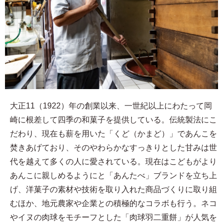
大正11（1922）年の創業以来、一世紀以上にわたって岡
崎に根差して四季の和菓子を提供している。伝統製法にこ
だわり、現在も薪を用いた「くど（かまど）」であんこを
焚きあげており、そのやわらかなすっきりとした甘みは世
代を越えて多くの人に愛されている。現在はこどもがより
あんこに親しめるようにと「あんたべ」ブランドを立ち上
げ、洋菓子の素材や技術を取り入れた商品づくりに取り組
むほか、地元農家や企業との積極的なコラボも行う。ネコ
やイヌの肉球をモチーフとした「肉球羽二重餅」が人気を