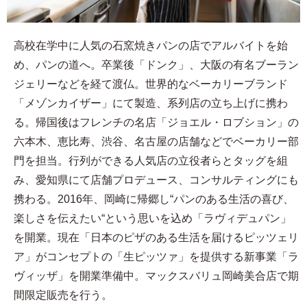
高校在学中に人気の石窯焼きパンの店でアルバイトを始
め、パンの道へ。卒業後「ドンク」、大阪の有名ブーラン
ジェリーなどを経て渡仏。世界的なベーカリーブランド
「メゾンカイザー」にて製造、系列店の立ち上げに携わ
る。帰国後はフレンチの名店「ジョエル・ロブション」の
六本木、恵比寿、渋谷、名古屋の店舗などでベーカリー部
門を担当。行列ができる人気店の立役者らとタッグを組
み、愛知県にて店舗プロデュース、コンサルティングにも
携わる。2016年、岡崎に帰郷し“パンのある生活の喜び、
楽しさを伝えたい“という思いを込め「ラヴィデュパン」
を開業。現在「日本のピザのある生活を届けるピッツェリ
ア」がコンセプトの「生ピッツァ」を提供する新事業「ラ
ヴィッザ」を開業準備中。マックスバリュ岡崎美合店で期
間限定販売を行う。