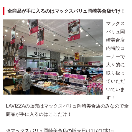
全商品が手に入るのはマックスバリュ岡崎美合店だけ！
マックス
バリュ岡
崎美合店
内特設コ
ーナーで
大々的に
取り扱っ
ていただ
いていま
す！
LAVIZZAの販売はマックスバリュ岡崎美合店のみなので全
商品が手に入るのはここだけ！
※マックスバリュ岡崎美合店の販売日は11/21(木)～