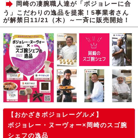
岡崎の凄腕職人達が「ボジョレーに合
う」こだわりの逸品を提案！5事業者さん
が解禁日11/21（木）～一斉に販売開始！
【おかざきボジョレーグルメ】
ボジョレー・ヌーヴォー×岡崎のスゴ腕
シェフの逸品