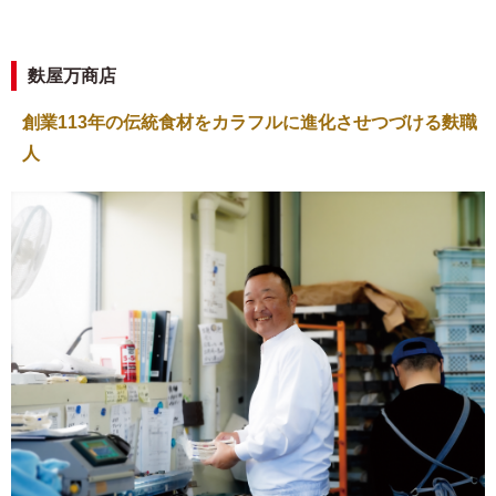
麩屋万商店
創業113年の伝統食材をカラフルに進化させつづける麩職
人