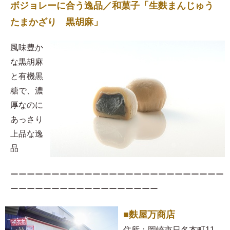
ボジョレーに合う逸品／和菓子「生麩まんじゅう
たまかざり 黒胡麻」
風味豊か
な黒胡麻
と有機黒
糖で、濃
厚なのに
あっさり
上品な逸
品
ーーーーーーーーーーーーーーーーーーーーーーーーーー
ーーーーーーーーーーーーーーーーーー
■麩屋万商店
住所：岡崎市日名本町11-