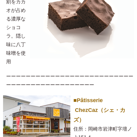
割をカカ
オが占め
る濃厚な
ショコ
ラ。隠し
味に八丁
味噌を使
用​
ーーーーーーーーーーーーーーーーーーーーーーーーーー
ーーーーーーーーーーーーーーーーーー
■Pâtisserie
ChezCaz（シェ・カ
ズ）
住所：岡崎市岩津町字壇ノ