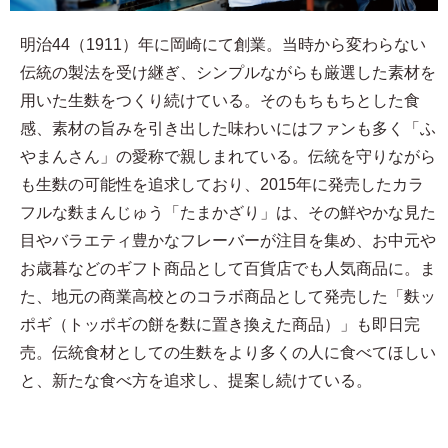
明治44（1911）年に岡崎にて創業。当時から変わらない
伝統の製法を受け継ぎ、シンプルながらも厳選した素材を
用いた生麩をつくり続けている。そのもちもちとした食
感、素材の旨みを引き出した味わいにはファンも多く「ふ
やまんさん」の愛称で親しまれている。伝統を守りながら
も生麩の可能性を追求しており、2015年に発売したカラ
フルな麩まんじゅう「たまかざり」は、その鮮やかな見た
目やバラエティ豊かなフレーバーが注目を集め、お中元や
お歳暮などのギフト商品として百貨店でも人気商品に。ま
た、地元の商業高校とのコラボ商品として発売した「麩ッ
ポギ（トッポギの餅を麩に置き換えた商品）」も即日完
売。伝統食材としての生麩をより多くの人に食べてほしい
と、新たな食べ方を追求し、提案し続けている。