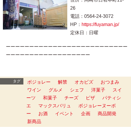
26
電話：0564-24-3072
HP：
https://fuyaman.jp/
定休日：日曜
ーーーーーーーーーーーーーーーーーーーーーーーーーー
ーーーーーーーーーーーーーーーーーー
タグ
ボジョレー
解禁
オカビズ
おつまみ
ワイン
グルメ
シェフ
洋菓子
スイ
ーツ
和菓子
チーズ
ピザ
パティシ
エ
マックスバリュ
ボジョレーヌーボ
ー
お酒
イベント
企画
商品開発
新商品