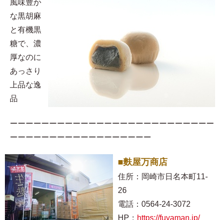
風味豊か
な黒胡麻
と有機黒
糖で、濃
厚なのに
あっさり
上品な逸
品
ーーーーーーーーーーーーーーーーーーーーーーーーーー
ーーーーーーーーーーーーーーーーーー
■麩屋万商店
住所：岡崎市日名本町11-
26
電話：0564-24-3072
HP：
https://fuyaman.jp/