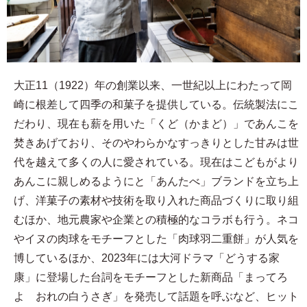
大正11（1922）年の創業以来、一世紀以上にわたって岡
崎に根差して四季の和菓子を提供している。伝統製法にこ
だわり、現在も薪を用いた「くど（かまど）」であんこを
焚きあげており、そのやわらかなすっきりとした甘みは世
代を越えて多くの人に愛されている。現在はこどもがより
あんこに親しめるようにと「あんたべ」ブランドを立ち上
げ、洋菓子の素材や技術を取り入れた商品づくりに取り組
むほか、地元農家や企業との積極的なコラボも行う。ネコ
やイヌの肉球をモチーフとした「肉球羽二重餅」が人気を
博しているほか、2023年には大河ドラマ「どうする家
康」に登場した台詞をモチーフとした新商品「まってろ
よ おれの白うさぎ」を発売して話題を呼ぶなど、ヒット