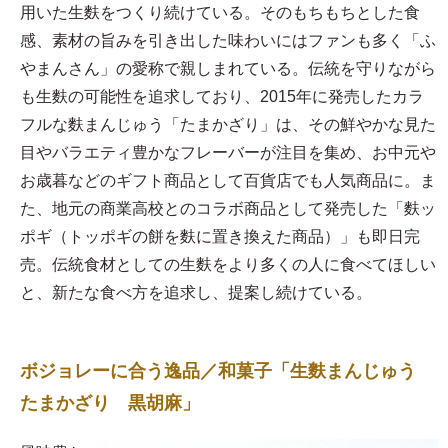
用いた生麩をつくり続けている。そのもちもちとした食
感、素材の旨みを引き出した味わいにはファンも多く「ふ
やまんさん」の愛称で親しまれている。伝統を守りながら
も生麩の可能性を追求しており、2015年に発売したカラ
フルな麩まんじゅう「たまかざり」は、その鮮やかな見た
目やバラエティ豊かなフレーバーが注目を集め、お中元や
お歳暮などのギフト商品として百貨店でも人気商品に。ま
た、地元の商業高校とのコラボ商品として発売した「麩ッ
ポギ（トッポギの餅を麩に置き換えた商品）」も即日完
売。伝統食材としての生麩をより多くの人に食べてほしい
と、新たな食べ方を追求し、提案し続けている。
ボジョレーに合う逸品／和菓子「生麩まんじゅう
たまかざり 黒胡麻」