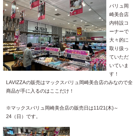
バリュ岡
崎美合店
内特設コ
ーナーで
大々的に
取り扱っ
ていただ
いていま
す！
LAVIZZAの販売はマックスバリュ岡崎美合店のみなので全
商品が手に入るのはここだけ！
※マックスバリュ岡崎美合店の販売日は11/21(木)～
24（日）です。