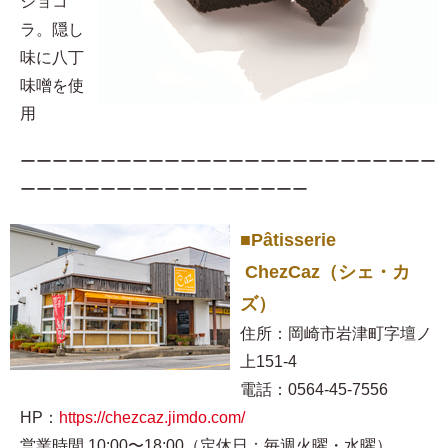
ショコ
ラ。隠し
味に八丁
味噌を使
用​
ーーーーーーーーーーーーーーーーーーーーーーーーーー
ーーーーーーーーーーーーーーーーーー
■Pâtisserie
ChezCaz（シェ・カ
ズ）
住所：岡崎市岩津町字壇ノ
上151-4
電話：0564-45-7556
HP：
https://chezcaz.jimdo.com/
営業時間 10:00〜18:00（定休日：毎週火曜・水曜）