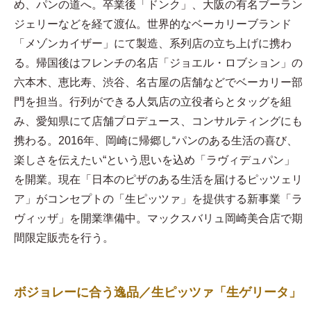
め、パンの道へ。卒業後「ドンク」、大阪の有名ブーラン
ジェリーなどを経て渡仏。世界的なベーカリーブランド
「メゾンカイザー」にて製造、系列店の立ち上げに携わ
る。帰国後はフレンチの名店「ジョエル・ロブション」の
六本木、恵比寿、渋谷、名古屋の店舗などでベーカリー部
門を担当。行列ができる人気店の立役者らとタッグを組
み、愛知県にて店舗プロデュース、コンサルティングにも
携わる。2016年、岡崎に帰郷し“パンのある生活の喜び、
楽しさを伝えたい“という思いを込め「ラヴィデュパン」
を開業。現在「日本のピザのある生活を届けるピッツェリ
ア」がコンセプトの「生ピッツァ」を提供する新事業「ラ
ヴィッザ」を開業準備中。マックスバリュ岡崎美合店で期
間限定販売を行う。
ボジョレーに合う逸品／生ピッツァ「生ゲリータ」