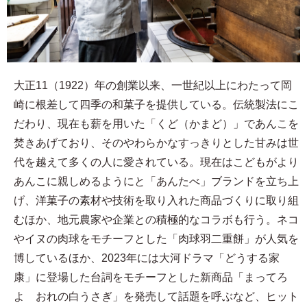
大正11（1922）年の創業以来、一世紀以上にわたって岡
崎に根差して四季の和菓子を提供している。伝統製法にこ
だわり、現在も薪を用いた「くど（かまど）」であんこを
焚きあげており、そのやわらかなすっきりとした甘みは世
代を越えて多くの人に愛されている。現在はこどもがより
あんこに親しめるようにと「あんたべ」ブランドを立ち上
げ、洋菓子の素材や技術を取り入れた商品づくりに取り組
むほか、地元農家や企業との積極的なコラボも行う。ネコ
やイヌの肉球をモチーフとした「肉球羽二重餅」が人気を
博しているほか、2023年には大河ドラマ「どうする家
康」に登場した台詞をモチーフとした新商品「まってろ
よ おれの白うさぎ」を発売して話題を呼ぶなど、ヒット