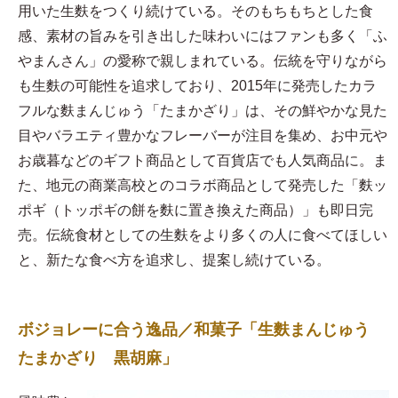
用いた生麩をつくり続けている。そのもちもちとした食
感、素材の旨みを引き出した味わいにはファンも多く「ふ
やまんさん」の愛称で親しまれている。伝統を守りながら
も生麩の可能性を追求しており、2015年に発売したカラ
フルな麩まんじゅう「たまかざり」は、その鮮やかな見た
目やバラエティ豊かなフレーバーが注目を集め、お中元や
お歳暮などのギフト商品として百貨店でも人気商品に。ま
た、地元の商業高校とのコラボ商品として発売した「麩ッ
ポギ（トッポギの餅を麩に置き換えた商品）」も即日完
売。伝統食材としての生麩をより多くの人に食べてほしい
と、新たな食べ方を追求し、提案し続けている。
ボジョレーに合う逸品／和菓子「生麩まんじゅう
たまかざり 黒胡麻」