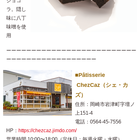
ショコ
ラ。隠し
味に八丁
味噌を使
用​
ーーーーーーーーーーーーーーーーーーーーーーーーーー
ーーーーーーーーーーーーーーーーーー
■Pâtisserie
ChezCaz（シェ・カ
ズ）
住所：岡崎市岩津町字壇ノ
上151-4
電話：0564-45-7556
HP：
https://chezcaz.jimdo.com/
営業時間 10:00〜18:00（定休日：毎週火曜・水曜）