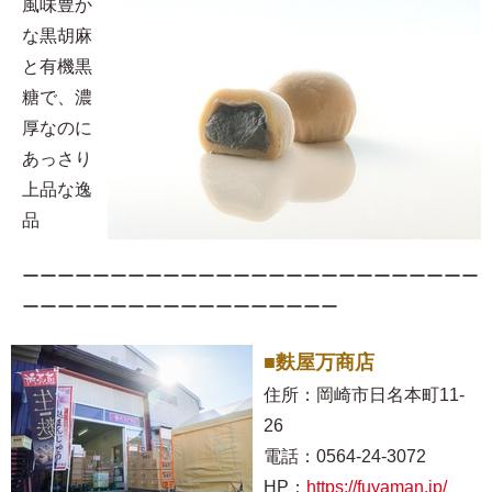
風味豊か
な黒胡麻
と有機黒
糖で、濃
厚なのに
あっさり
上品な逸
品
ーーーーーーーーーーーーーーーーーーーーーーーーーー
ーーーーーーーーーーーーーーーーーー
■麩屋万商店
住所：岡崎市日名本町11-
26
電話：0564-24-3072
HP：
https://fuyaman.jp/