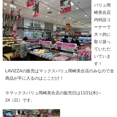
バリュ岡
崎美合店
内特設コ
ーナーで
大々的に
取り扱っ
ていただ
いていま
す！
LAVIZZAの販売はマックスバリュ岡崎美合店のみなので全
商品が手に入るのはここだけ！
※マックスバリュ岡崎美合店の販売日は11/21(木)～
24（日）です。