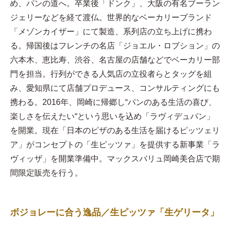
め、パンの道へ。卒業後「ドンク」、大阪の有名ブーラン
ジェリーなどを経て渡仏。世界的なベーカリーブランド
「メゾンカイザー」にて製造、系列店の立ち上げに携わ
る。帰国後はフレンチの名店「ジョエル・ロブション」の
六本木、恵比寿、渋谷、名古屋の店舗などでベーカリー部
門を担当。行列ができる人気店の立役者らとタッグを組
み、愛知県にて店舗プロデュース、コンサルティングにも
携わる。2016年、岡崎に帰郷し“パンのある生活の喜び、
楽しさを伝えたい“という思いを込め「ラヴィデュパン」
を開業。現在「日本のピザのある生活を届けるピッツェリ
ア」がコンセプトの「生ピッツァ」を提供する新事業「ラ
ヴィッザ」を開業準備中。マックスバリュ岡崎美合店で期
間限定販売を行う。
ボジョレーに合う逸品／生ピッツァ「生ゲリータ」