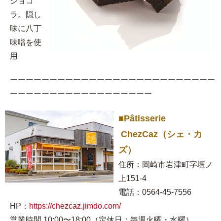
ショコ
ラ。隠し
味に八丁
味噌を使
用​
ーーーーーーーーーーーーーーーーーーーーーーーーーー
ーーーーーーーーーーーーーーーーーー
■Pâtisserie
ChezCaz（シェ・カ
ズ）
住所：岡崎市岩津町字壇ノ
上151-4
電話：0564-45-7556
HP：
https://chezcaz.jimdo.com/
営業時間 10:00〜18:00（定休日：毎週火曜・水曜）