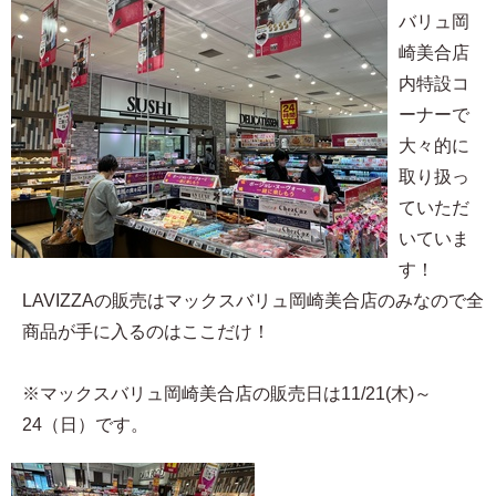
バリュ岡
崎美合店
内特設コ
ーナーで
大々的に
取り扱っ
ていただ
いていま
す！
LAVIZZAの販売はマックスバリュ岡崎美合店のみなので全
商品が手に入るのはここだけ！
※マックスバリュ岡崎美合店の販売日は11/21(木)～
24（日）です。