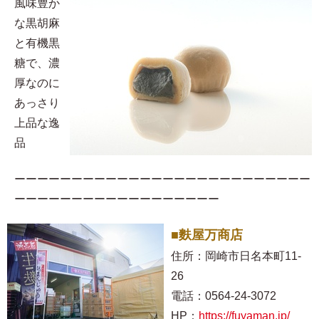
風味豊か
な黒胡麻
と有機黒
糖で、濃
厚なのに
あっさり
上品な逸
品
ーーーーーーーーーーーーーーーーーーーーーーーーーー
ーーーーーーーーーーーーーーーーーー
■麩屋万商店
住所：岡崎市日名本町11-
26
電話：0564-24-3072
HP：
https://fuyaman.jp/