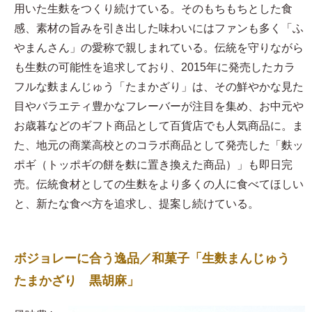
用いた生麩をつくり続けている。そのもちもちとした食
感、素材の旨みを引き出した味わいにはファンも多く「ふ
やまんさん」の愛称で親しまれている。伝統を守りながら
も生麩の可能性を追求しており、2015年に発売したカラ
フルな麩まんじゅう「たまかざり」は、その鮮やかな見た
目やバラエティ豊かなフレーバーが注目を集め、お中元や
お歳暮などのギフト商品として百貨店でも人気商品に。ま
た、地元の商業高校とのコラボ商品として発売した「麩ッ
ポギ（トッポギの餅を麩に置き換えた商品）」も即日完
売。伝統食材としての生麩をより多くの人に食べてほしい
と、新たな食べ方を追求し、提案し続けている。
ボジョレーに合う逸品／和菓子「生麩まんじゅう
たまかざり 黒胡麻」