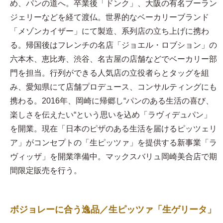
め、パンの道へ。卒業後「ドンク」、大阪の有名ブーラン
ジェリーなどを経て渡仏。世界的なベーカリーブランド
「メゾンカイザー」にて製造、系列店の立ち上げに携わ
る。帰国後はフレンチの名店「ジョエル・ロブション」の
六本木、恵比寿、渋谷、名古屋の店舗などでベーカリー部
門を担当。行列ができる人気店の立役者らとタッグを組
み、愛知県にて店舗プロデュース、コンサルティングにも
携わる。2016年、岡崎に帰郷し“パンのある生活の喜び、
楽しさを伝えたい“という思いを込め「ラヴィデュパン」
を開業。現在「日本のピザのある生活を届けるピッツェリ
ア」がコンセプトの「生ピッツァ」を提供する新事業「ラ
ヴィッザ」を開業準備中。マックスバリュ岡崎美合店で期
間限定販売を行う。
ボジョレーに合う逸品／生ピッツァ「生ゲリータ」