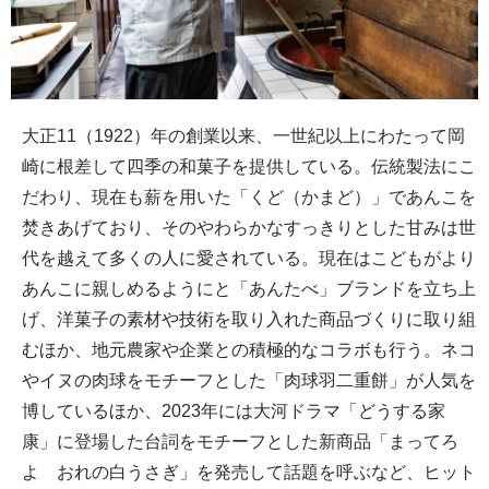
大正11（1922）年の創業以来、一世紀以上にわたって岡
崎に根差して四季の和菓子を提供している。伝統製法にこ
だわり、現在も薪を用いた「くど（かまど）」であんこを
焚きあげており、そのやわらかなすっきりとした甘みは世
代を越えて多くの人に愛されている。現在はこどもがより
あんこに親しめるようにと「あんたべ」ブランドを立ち上
げ、洋菓子の素材や技術を取り入れた商品づくりに取り組
むほか、地元農家や企業との積極的なコラボも行う。ネコ
やイヌの肉球をモチーフとした「肉球羽二重餅」が人気を
博しているほか、2023年には大河ドラマ「どうする家
康」に登場した台詞をモチーフとした新商品「まってろ
よ おれの白うさぎ」を発売して話題を呼ぶなど、ヒット