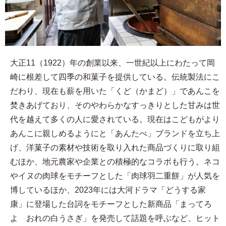
大正11（1922）年の創業以来、一世紀以上にわたって岡
崎に根差して四季の和菓子を提供している。伝統製法にこ
だわり、現在も薪を用いた「くど（かまど）」であんこを
焚きあげており、そのやわらかなすっきりとした甘みは世
代を越えて多くの人に愛されている。現在はこどもがより
あんこに親しめるようにと「あんたべ」ブランドを立ち上
げ、洋菓子の素材や技術を取り入れた商品づくりに取り組
むほか、地元農家や企業との積極的なコラボも行う。ネコ
やイヌの肉球をモチーフとした「肉球羽二重餅」が人気を
博しているほか、2023年には大河ドラマ「どうする家
康」に登場した台詞をモチーフとした新商品「まってろ
よ おれの白うさぎ」を発売して話題を呼ぶなど、ヒット