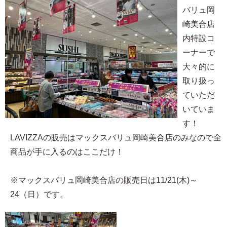
バリュ岡
崎美合店
内特設コ
ーナーで
大々的に
取り扱っ
ていただ
いていま
す！
LAVIZZAの販売はマックスバリュ岡崎美合店のみなので全
商品が手に入るのはここだけ！
※マックスバリュ岡崎美合店の販売日は11/21(木)～
24（日）です。