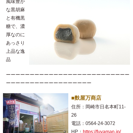
風味豊か
な黒胡麻
と有機黒
糖で、濃
厚なのに
あっさり
上品な逸
品
ーーーーーーーーーーーーーーーーーーーーーーーーーー
ーーーーーーーーーーーーーーーーーー
■麩屋万商店
住所：岡崎市日名本町11-
26
電話：0564-24-3072
HP：
https://fuyaman.jp/