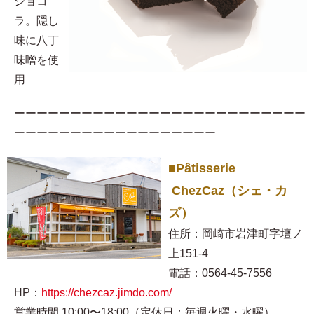
ショコ
ラ。隠し
味に八丁
味噌を使
用​
ーーーーーーーーーーーーーーーーーーーーーーーーーー
ーーーーーーーーーーーーーーーーーー
■Pâtisserie
ChezCaz（シェ・カ
ズ）
住所：岡崎市岩津町字壇ノ
上151-4
電話：0564-45-7556
HP：
https://chezcaz.jimdo.com/
営業時間 10:00〜18:00（定休日：毎週火曜・水曜）