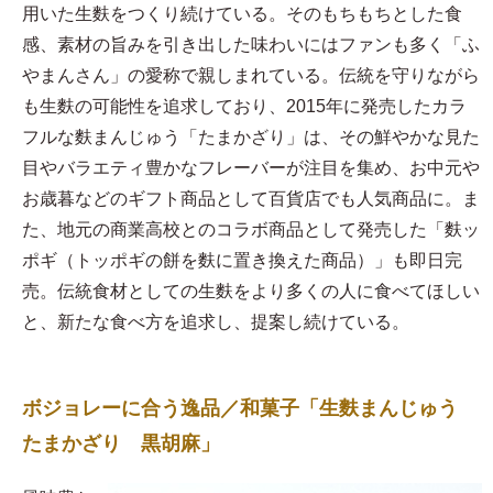
用いた生麩をつくり続けている。そのもちもちとした食
感、素材の旨みを引き出した味わいにはファンも多く「ふ
やまんさん」の愛称で親しまれている。伝統を守りながら
も生麩の可能性を追求しており、2015年に発売したカラ
フルな麩まんじゅう「たまかざり」は、その鮮やかな見た
目やバラエティ豊かなフレーバーが注目を集め、お中元や
お歳暮などのギフト商品として百貨店でも人気商品に。ま
た、地元の商業高校とのコラボ商品として発売した「麩ッ
ポギ（トッポギの餅を麩に置き換えた商品）」も即日完
売。伝統食材としての生麩をより多くの人に食べてほしい
と、新たな食べ方を追求し、提案し続けている。
ボジョレーに合う逸品／和菓子「生麩まんじゅう
たまかざり 黒胡麻」