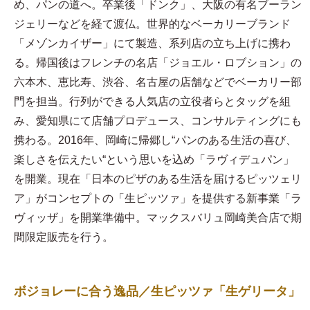
め、パンの道へ。卒業後「ドンク」、大阪の有名ブーラン
ジェリーなどを経て渡仏。世界的なベーカリーブランド
「メゾンカイザー」にて製造、系列店の立ち上げに携わ
る。帰国後はフレンチの名店「ジョエル・ロブション」の
六本木、恵比寿、渋谷、名古屋の店舗などでベーカリー部
門を担当。行列ができる人気店の立役者らとタッグを組
み、愛知県にて店舗プロデュース、コンサルティングにも
携わる。2016年、岡崎に帰郷し“パンのある生活の喜び、
楽しさを伝えたい“という思いを込め「ラヴィデュパン」
を開業。現在「日本のピザのある生活を届けるピッツェリ
ア」がコンセプトの「生ピッツァ」を提供する新事業「ラ
ヴィッザ」を開業準備中。マックスバリュ岡崎美合店で期
間限定販売を行う。
ボジョレーに合う逸品／生ピッツァ「生ゲリータ」