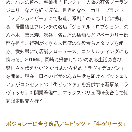
め、パンの道へ。卒業後「ドンク」、大阪の有名ブーラン
ジェリーなどを経て渡仏。世界的なベーカリーブランド
「メゾンカイザー」にて製造、系列店の立ち上げに携わ
る。帰国後はフレンチの名店「ジョエル・ロブション」の
六本木、恵比寿、渋谷、名古屋の店舗などでベーカリー部
門を担当。行列ができる人気店の立役者らとタッグを組
み、愛知県にて店舗プロデュース、コンサルティングにも
携わる。2016年、岡崎に帰郷し“パンのある生活の喜び、
楽しさを伝えたい“という思いを込め「ラヴィデュパン」
を開業。現在「日本のピザのある生活を届けるピッツェリ
ア」がコンセプトの「生ピッツァ」を提供する新事業「ラ
ヴィッザ」を開業準備中。マックスバリュ岡崎美合店で期
間限定販売を行う。
ボジョレーに合う逸品／生ピッツァ「生ゲリータ」