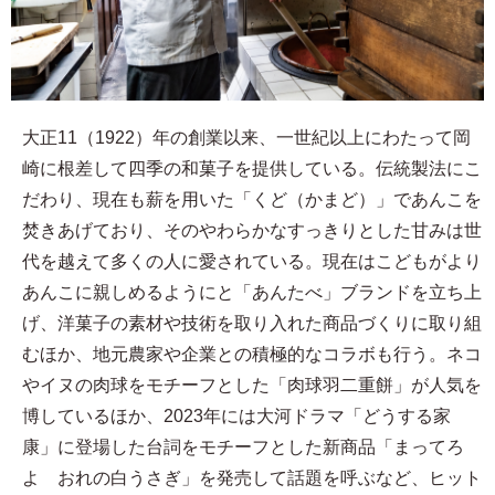
大正11（1922）年の創業以来、一世紀以上にわたって岡
崎に根差して四季の和菓子を提供している。伝統製法にこ
だわり、現在も薪を用いた「くど（かまど）」であんこを
焚きあげており、そのやわらかなすっきりとした甘みは世
代を越えて多くの人に愛されている。現在はこどもがより
あんこに親しめるようにと「あんたべ」ブランドを立ち上
げ、洋菓子の素材や技術を取り入れた商品づくりに取り組
むほか、地元農家や企業との積極的なコラボも行う。ネコ
やイヌの肉球をモチーフとした「肉球羽二重餅」が人気を
博しているほか、2023年には大河ドラマ「どうする家
康」に登場した台詞をモチーフとした新商品「まってろ
よ おれの白うさぎ」を発売して話題を呼ぶなど、ヒット