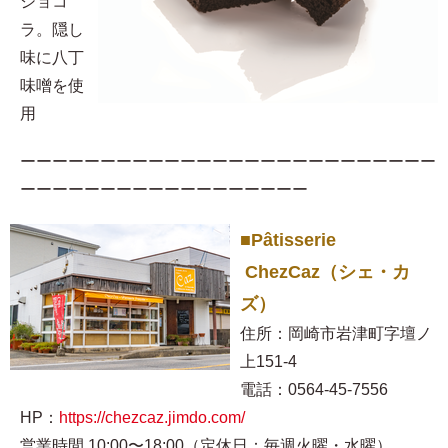
ショコ
ラ。隠し
味に八丁
味噌を使
用​
ーーーーーーーーーーーーーーーーーーーーーーーーーー
ーーーーーーーーーーーーーーーーーー
■Pâtisserie
ChezCaz（シェ・カ
ズ）
住所：岡崎市岩津町字壇ノ
上151-4
電話：0564-45-7556
HP：
https://chezcaz.jimdo.com/
営業時間 10:00〜18:00（定休日：毎週火曜・水曜）