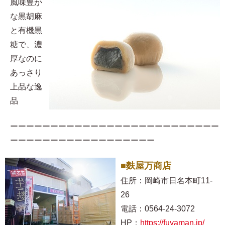
風味豊か
な黒胡麻
と有機黒
糖で、濃
厚なのに
あっさり
上品な逸
品
ーーーーーーーーーーーーーーーーーーーーーーーーーー
ーーーーーーーーーーーーーーーーーー
■麩屋万商店
住所：岡崎市日名本町11-
26
電話：0564-24-3072
HP：
https://fuyaman.jp/