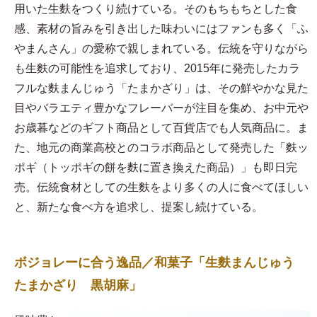
用いた生麩をつくり続けている。そのもちもちとした食
感、素材の旨みを引き出した味わいにはファンも多く「ふ
やまんさん」の愛称で親しまれている。伝統を守りながら
も生麩の可能性を追求しており、2015年に発売したカラ
フルな麩まんじゅう「たまかざり」は、その鮮やかな見た
目やバラエティ豊かなフレーバーが注目を集め、お中元や
お歳暮などのギフト商品として百貨店でも人気商品に。ま
た、地元の商業高校とのコラボ商品として発売した「麩ッ
ポギ（トッポギの餅を麩に置き換えた商品）」も即日完
売。伝統食材としての生麩をより多くの人に食べてほしい
と、新たな食べ方を追求し、提案し続けている。
ボジョレーに合う逸品／和菓子「生麩まんじゅう
たまかざり 黒胡麻」