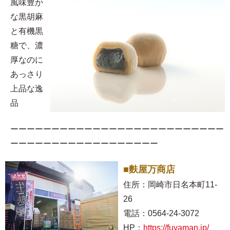
風味豊か
な黒胡麻
と有機黒
糖で、濃
厚なのに
あっさり
上品な逸
品
ーーーーーーーーーーーーーーーーーーーーーーーーーー
ーーーーーーーーーーーーーーーーーー
■麩屋万商店
住所：岡崎市日名本町11-
26
電話：0564-24-3072
HP：
https://fuyaman.jp/