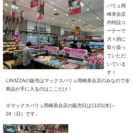
バリュ岡
崎美合店
内特設コ
ーナーで
大々的に
取り扱っ
ていただ
いていま
す！
LAVIZZAの販売はマックスバリュ岡崎美合店のみなので全
商品が手に入るのはここだけ！
※マックスバリュ岡崎美合店の販売日は11/21(木)～
24（日）です。