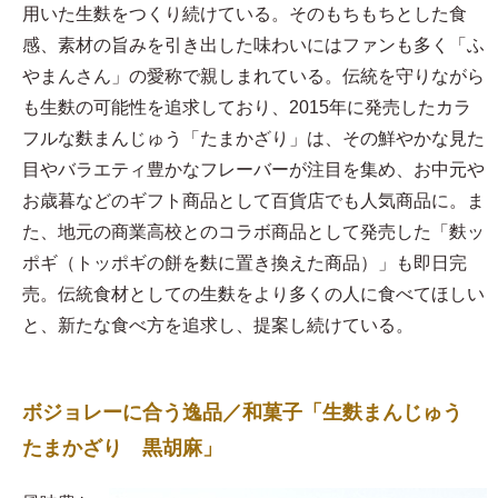
用いた生麩をつくり続けている。そのもちもちとした食
感、素材の旨みを引き出した味わいにはファンも多く「ふ
やまんさん」の愛称で親しまれている。伝統を守りながら
も生麩の可能性を追求しており、2015年に発売したカラ
フルな麩まんじゅう「たまかざり」は、その鮮やかな見た
目やバラエティ豊かなフレーバーが注目を集め、お中元や
お歳暮などのギフト商品として百貨店でも人気商品に。ま
た、地元の商業高校とのコラボ商品として発売した「麩ッ
ポギ（トッポギの餅を麩に置き換えた商品）」も即日完
売。伝統食材としての生麩をより多くの人に食べてほしい
と、新たな食べ方を追求し、提案し続けている。
ボジョレーに合う逸品／和菓子「生麩まんじゅう
たまかざり 黒胡麻」