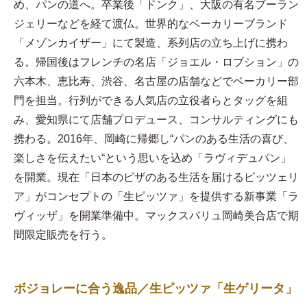
め、パンの道へ。卒業後「ドンク」、大阪の有名ブーラン
ジェリーなどを経て渡仏。世界的なベーカリーブランド
「メゾンカイザー」にて製造、系列店の立ち上げに携わ
る。帰国後はフレンチの名店「ジョエル・ロブション」の
六本木、恵比寿、渋谷、名古屋の店舗などでベーカリー部
門を担当。行列ができる人気店の立役者らとタッグを組
み、愛知県にて店舗プロデュース、コンサルティングにも
携わる。2016年、岡崎に帰郷し“パンのある生活の喜び、
楽しさを伝えたい“という思いを込め「ラヴィデュパン」
を開業。現在「日本のピザのある生活を届けるピッツェリ
ア」がコンセプトの「生ピッツァ」を提供する新事業「ラ
ヴィッザ」を開業準備中。マックスバリュ岡崎美合店で期
間限定販売を行う。
ボジョレーに合う逸品／生ピッツァ「生ゲリータ」