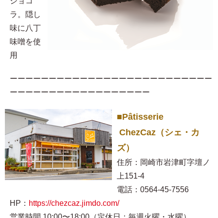
ショコ
ラ。隠し
味に八丁
味噌を使
用​
ーーーーーーーーーーーーーーーーーーーーーーーーーー
ーーーーーーーーーーーーーーーーーー
■Pâtisserie
ChezCaz（シェ・カ
ズ）
住所：岡崎市岩津町字壇ノ
上151-4
電話：0564-45-7556
HP：
https://chezcaz.jimdo.com/
営業時間 10:00〜18:00（定休日：毎週火曜・水曜）