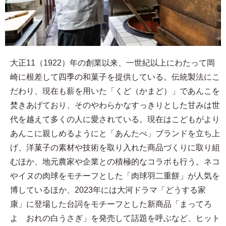
大正11（1922）年の創業以来、一世紀以上にわたって岡
崎に根差して四季の和菓子を提供している。伝統製法にこ
だわり、現在も薪を用いた「くど（かまど）」であんこを
焚きあげており、そのやわらかなすっきりとした甘みは世
代を越えて多くの人に愛されている。現在はこどもがより
あんこに親しめるようにと「あんたべ」ブランドを立ち上
げ、洋菓子の素材や技術を取り入れた商品づくりに取り組
むほか、地元農家や企業との積極的なコラボも行う。ネコ
やイヌの肉球をモチーフとした「肉球羽二重餅」が人気を
博しているほか、2023年には大河ドラマ「どうする家
康」に登場した台詞をモチーフとした新商品「まってろ
よ おれの白うさぎ」を発売して話題を呼ぶなど、ヒット