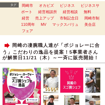
タグ
岡崎市
オカビズ
ビジネス
ビジネスサ
ポート
経営相談所
経営相談
無料
経営
売上アップ
市制記念日
岡崎市制
110周年
MV
マックスバリュ
美合店
フェア
岡崎の凄腕職人達が「ボジョレーに合
う」こだわりの逸品を提案！5事業者さん
が解禁日11/21（木）～一斉に販売開始！