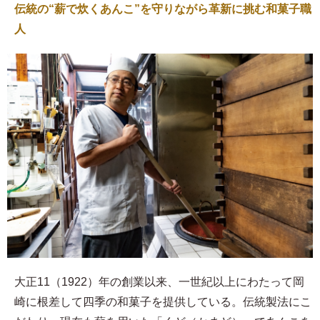
伝統の“薪で炊くあんこ”を守りながら革新に挑む和菓子職
人
大正11（1922）年の創業以来、一世紀以上にわたって岡
崎に根差して四季の和菓子を提供している。伝統製法にこ