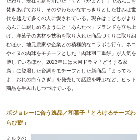
だわり、現在も薪を用いた「くど（かまど）」であんこを
焚きあげており、そのやわらかなすっきりとした甘みは世
代を越えて多くの人に愛されている。現在はこどもがより
あんこに親しめるようにと「あんたべ」ブランドを立ち上
げ、洋菓子の素材や技術を取り入れた商品づくりに取り組
むほか、地元農家や企業との積極的なコラボも行う。ネコ
やイヌの肉球をモチーフとした「肉球羽二重餅」が人気を
博しているほか、2023年には大河ドラマ「どうする家
康」に登場した台詞をモチーフとした新商品「まってろ
よ おれの白うさぎ」を発売して話題を呼ぶなど、ヒット
商品を生み出しつづけている。
ボジョレーに合う逸品／和菓子「とろけるチーズわ
らび餅」
​ミルクの