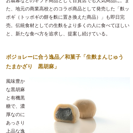
お歳暮などのギフト商品として百貨店でも人気商品に。ま
た、地元の商業高校とのコラボ商品として発売した「麩ッ
ポギ（トッポギの餅を麩に置き換えた商品）」も即日完
売。伝統食材としての生麩をより多くの人に食べてほしい
と、新たな食べ方を追求し、提案し続けている。
ボジョレーに合う逸品／和菓子「生麩まんじゅう
たまかざり 黒胡麻」
風味豊か
な黒胡麻
と有機黒
糖で、濃
厚なのに
あっさり
上品な逸