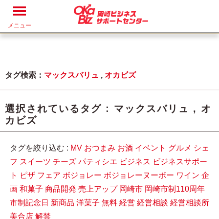
メニュー
タグ検索：
マックスバリュ
,
オカビズ
選択されているタグ :
マックスバリュ
,
オ
カビズ
タグを絞り込む :
MV
おつまみ
お酒
イベント
グルメ
シェ
フ
スイーツ
チーズ
パティシエ
ビジネス
ビジネスサポー
ト
ピザ
フェア
ボジョレー
ボジョレーヌーボー
ワイン
企
画
和菓子
商品開発
売上アップ
岡崎市
岡崎市制110周年
市制記念日
新商品
洋菓子
無料
経営
経営相談
経営相談所
美合店
解禁