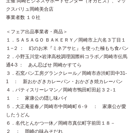
主催 岡崎ビジネスサポートセンター（オカビズ）、マッ
クスバリュ岡崎美合店
事業者数 １０社
＜フェア出品事業者・商品＞
１．ＳＡＳＡＧＯ ＢＡＫＥＲＹ／岡崎市上六名３丁目１
１−２ ： 幻のお米『ミネアサヒ』を使った極もち食パン
２．小野玉川堂×岩津高校調理国際科コラボ／岡崎市伝馬
通4-3 ： あん忍ばせ 岡崎かすてら
３．石窯パン工房グランクレール／岡崎市赤渋町田中31-
1 ： 新おかざきカレーパン・おかざき焼カレーパン
４．パティスリーレマン／岡崎市鴨田町田起３２-１
１ ： 家康公の隠し味パイ
５．大正庵釜春／岡崎市中岡崎町６-９ ： 家康公が愛
したうどん
６．名代とんかつ一休／岡崎市真伝町字前田１８－
２ ： 岡崎の味みそだれ