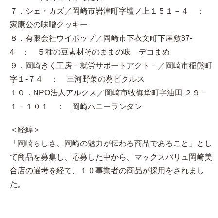
７．シェ・カズ／岡崎市岩津町字壇ノ上１５１－４ ：
家康公の味噌クッキー
８．有限会社ウイポップ／岡崎市下衣文町下屋敷37-
4 ： ５種の豆素材そのままの味 デコまめ
９．岡崎きく工房－就労サポートアクト－／岡崎市稲熊町
字１-７４ ： 三河野菜の葵ピクルス
１０．NPO法人アルクス／岡崎市牧御堂町字油田 ２９－
１－１０１ ： 岡崎ハニーランタン
＜経緯＞
「岡崎らしさ、岡崎の魅力が伝わる商品であること」とし
て商品を募集し、応募した中から、マックスバリュ岡崎美
合店の選考を経て、１０事業者の商品が採用をされまし
た。