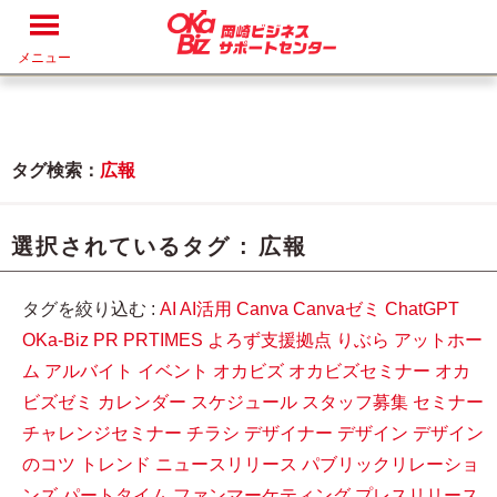
メニュー
タグ検索：
広報
選択されているタグ :
広報
タグを絞り込む :
AI
AI活用
Canva
Canvaゼミ
ChatGPT
OKa-Biz
PR
PRTIMES
よろず支援拠点
りぶら
アットホー
ム
アルバイト
イベント
オカビズ
オカビズセミナー
オカ
ビズゼミ
カレンダー
スケジュール
スタッフ募集
セミナー
チャレンジセミナー
チラシ
デザイナー
デザイン
デザイン
のコツ
トレンド
ニュースリリース
パブリックリレーショ
ンズ
パートタイム
ファンマーケティング
プレスリリース