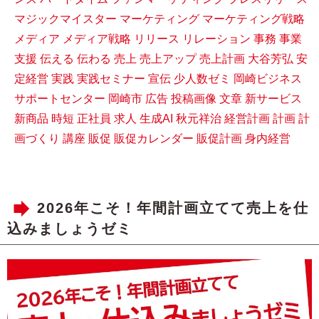
マジックマイスター
マーケティング
マーケティング戦略
メディア
メディア戦略
リリース
リレーション
事務
事業
支援
伝える
伝わる
売上
売上アップ
売上計画
大谷芳弘
安
定経営
実践
実践セミナー
宣伝
少人数ゼミ
岡崎ビジネス
サポートセンター
岡崎市
広告
投稿画像
文章
新サービス
新商品
時短
正社員
求人
生成AI
秋元祥治
経営計画
計画
計
画づくり
講座
販促
販促カレンダー
販促計画
身内経営
2026年こそ！年間計画立てて売上を仕
込みましょうゼミ