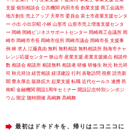
支援
個別相談会
公共機関
内田市長
創業支援
商工会議所
地方創生
売上アップ
天草市
委員会
富士市産業支援センタ
ー
小出
小出宗昭
小林
山形市
山形市売上増進支援センタ
ー
岡崎
岡崎ビジネスサポートセンター
岡崎商工会議所
岡
崎市
岡崎市市長
岡崎市役所
岡崎市議会
岡崎市長
支援事
例
林
求人
江藤真由
無料
無料相談
無料相談所
熱海市チャ
レンジ応援センター
狭山市
産業支援
産業支援拠点
相談件
数
相談会
相談所
相談無料
相談者
研修
研修生
秋元
秋元祥
司
秋元祥治
経営相談
経済建設
行列
表敬訪問
視察
読売新
聞
豊永厚志
販路拡大
起業支援
転職
近代セールス
連携
邑
南町
金融機関
開設1周年セミナー
開設記念特別シンポジ
ウム
限定
随時開催
高嶋舞
髙嶋舞
最初はドキドキを、帰りはニコニコに