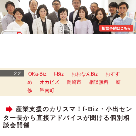
タグ
OKa-Biz
f-Biz
おおなんBiz
おすす
め
オカビズ
岡崎市
相談無料
研
修
邑南町
産業支援のカリスマ！f-Biz・小出セン
ター長から直接アドバイスが聞ける個別相
談会開催