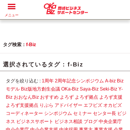
メニュー
タグ検索：
f-Biz
選択されているタグ :
f-Biz
タグを絞り込む :
1周年
2周年記念シンポジウム
A-biz
Biz
モデル
Biz版地方創生会議
OKa-Biz
Saya-Biz
Seki-Biz
Y-
Biz
おおなんBiz
おすすめ
よろず
よろず拠点
よろず支援
よろず支援拠点
りぶら
アドバイザー
エフビズ
オカビズ
コーディネーター
シンポジウム
セミナー
センター長
ビジ
ネス
ビジネスサポート
ビジネス相談
ブログ
中央企業庁
中小企業庁
中小企業支援
中途採用
事業主
事業支援
企業