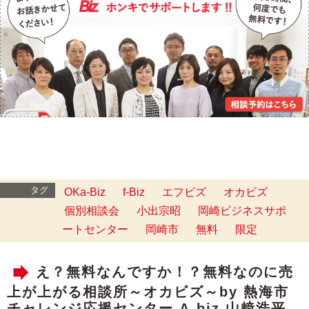
タグ
OKa-Biz
f-Biz
エフビズ
オカビズ
個別相談会
小出宗昭
岡崎ビジネスサポ
ートセンター
岡崎市
無料
限定
え？無料なんですか！？無料なのに売
上が上がる相談所～オカビズ～by 熱海市
チャレンジ応援センター A-biz 山﨑浩平