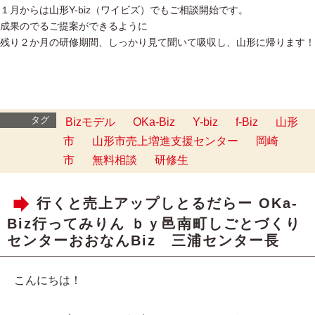
１月からは山形Y-biz（ワイビズ）でもご相談開始です。
成果のでるご提案ができるように
残り２か月の研修期間、しっかり見て聞いて吸収し、山形に帰ります！
タグ
Bizモデル
OKa-Biz
Y-biz
f-Biz
山形
市
山形市売上増進支援センター
岡崎
市
無料相談
研修生
行くと売上アップしとるだらー OKa-
Biz行ってみりん ｂｙ邑南町しごとづくり
センターおおなんBiz 三浦センター長
こんにちは！