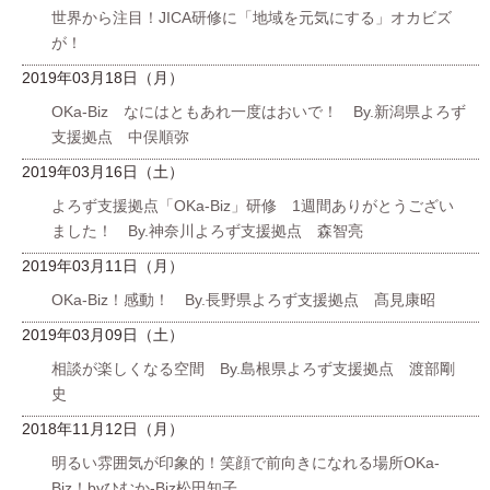
世界から注目！JICA研修に「地域を元気にする」オカビズ
が！
2019年03月18日（月）
OKa-Biz なにはともあれ一度はおいで！ By.新潟県よろず
支援拠点 中俣順弥
2019年03月16日（土）
よろず支援拠点「OKa-Biz」研修 1週間ありがとうござい
ました！ By.神奈川よろず支援拠点 森智亮
2019年03月11日（月）
OKa-Biz！感動！ By.長野県よろず支援拠点 髙見康昭
2019年03月09日（土）
相談が楽しくなる空間 By.島根県よろず支援拠点 渡部剛
史
2018年11月12日（月）
明るい雰囲気が印象的！笑顔で前向きになれる場所OKa-
Biz！byひむか-Biz松田知子