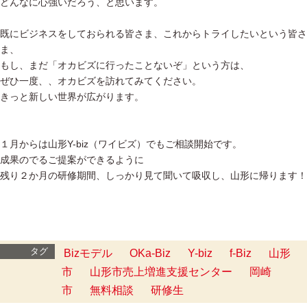
どんなに心強いだろう、と思います。
既にビジネスをしておられる皆さま、これからトライしたいという皆さ
ま、
もし、まだ「オカビズに行ったことないぞ」という方は、
ぜひ一度、、オカビズを訪れてみてください。
きっと新しい世界が広がります。
１月からは山形Y-biz（ワイビズ）でもご相談開始です。
成果のでるご提案ができるように
残り２か月の研修期間、しっかり見て聞いて吸収し、山形に帰ります！
タグ
Bizモデル
OKa-Biz
Y-biz
f-Biz
山形
市
山形市売上増進支援センター
岡崎
市
無料相談
研修生