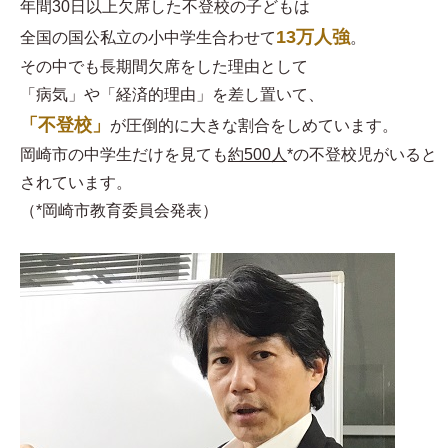
年間30日以上欠席した不登校の子どもは
13万人強
全国の国公私立の小中学生合わせて
。
その中でも長期間欠席をした理由として
「病気」や「経済的理由」を差し置いて、
「不登校」
が圧倒的に大きな割合をしめています。
岡崎市の中学生だけを見ても
約500人
*の不登校児がいると
されています。
（*岡崎市教育委員会発表）