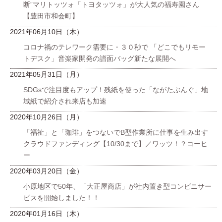
断”マリトッツォ「トヨタッツォ」が大人気の福寿園さん
【豊田市和会町】
2021年06月10日（木）
コロナ禍のテレワーク需要に・３０秒で 「どこでもリモー
トデスク」音楽家開発の譜面バッグ新たな展開へ
2021年05月31日（月）
SDGsで注目度もアップ！残紙を使った「ながたぶんぐ」地
域紙で紹介され来店も加速
2020年10月26日（月）
「福祉」と「珈琲」をつないでB型作業所に仕事を生み出す
クラウドファンディング【10/30まで】／ワッツ！？コーヒ
ー
2020年03月20日（金）
小原地区で50年、「大正屋商店」が社内置き型コンビニサー
ビスを開始しました！！
2020年01月16日（木）