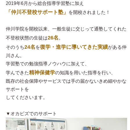
2019年6月から総合指導学習塾に加え
「仲川不登校サポート塾」
を開校されました！
仲川学院を開校以来、一般生徒に交じって通塾してくれた
26名
不登校状態の生徒は
。
24名
復学・進学に導いてきた実績
そのうち
を
がある仲
川さん。
学習塾での勉強指導ノウハウに加えて、
精神保健学
学んできた
の知識を用いた指導を行い、
既存の社会保障やサービスでは手の届かないきめ細やかな
サポートを
してくださいます。
▼オカビズでのサポート