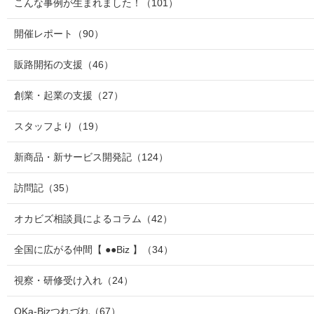
こんな事例が生まれました！
（101）
開催レポート
（90）
販路開拓の支援
（46）
創業・起業の支援
（27）
スタッフより
（19）
新商品・新サービス開発記
（124）
訪問記
（35）
オカビズ相談員によるコラム
（42）
全国に広がる仲間【 ●●Biz 】
（34）
視察・研修受け入れ
（24）
OKa-Bizつれづれ
（67）