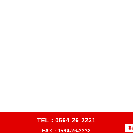
TEL：
0564-26-2231
相
FAX：0564-26-2232