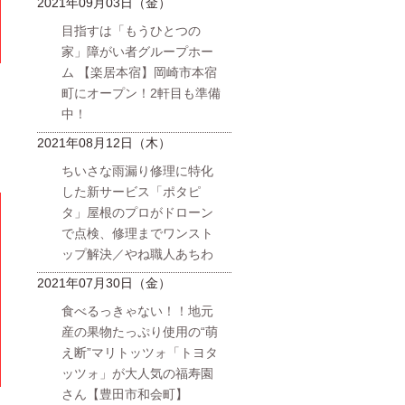
2021年09月03日（金）
目指すは「もうひとつの
家」障がい者グループホー
ム 【楽居本宿】岡崎市本宿
町にオープン！2軒目も準備
中！
2021年08月12日（木）
ちいさな雨漏り修理に特化
した新サービス「ポタピ
タ」屋根のプロがドローン
で点検、修理までワンスト
ップ解決／やね職人あちわ
2021年07月30日（金）
食べるっきゃない！！地元
産の果物たっぷり使用の“萌
え断”マリトッツォ「トヨタ
ッツォ」が大人気の福寿園
さん【豊田市和会町】