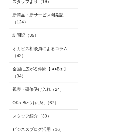
スタッフより
（19）
新商品・新サービス開発記
（124）
訪問記
（35）
オカビズ相談員によるコラム
（42）
全国に広がる仲間【 ●●Biz 】
（34）
視察・研修受け入れ
（24）
OKa-Bizつれづれ
（67）
スタッフ紹介
（30）
ビジネスブログ活用
（16）