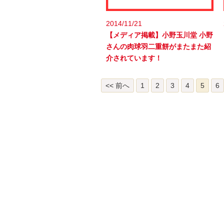
2014/11/21
【メディア掲載】小野玉川堂 小野
さんの肉球羽二重餅がまたまた紹
介されています！
<< 前へ
1
2
3
4
5
6