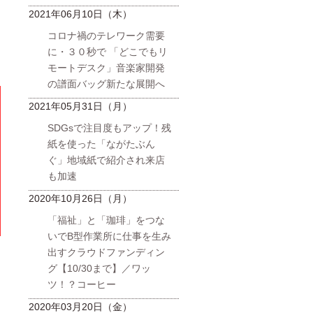
2021年06月10日（木）
コロナ禍のテレワーク需要
に・３０秒で 「どこでもリ
モートデスク」音楽家開発
の譜面バッグ新たな展開へ
2021年05月31日（月）
SDGsで注目度もアップ！残
紙を使った「ながたぶん
ぐ」地域紙で紹介され来店
も加速
2020年10月26日（月）
「福祉」と「珈琲」をつな
いでB型作業所に仕事を生み
出すクラウドファンディン
グ【10/30まで】／ワッ
ツ！？コーヒー
2020年03月20日（金）