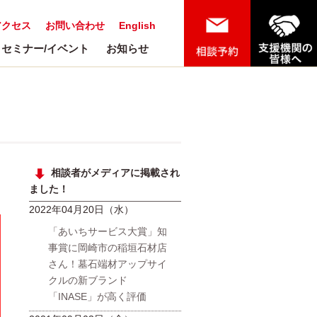
アクセス
お問い合わせ
English
セミナー/イベント
お知らせ
相談者がメディアに掲載され
ました！
2022年04月20日（水）
「あいちサービス大賞」知
事賞に岡崎市の稲垣石材店
さん！墓石端材アップサイ
クルの新ブランド
「INASE」が高く評価