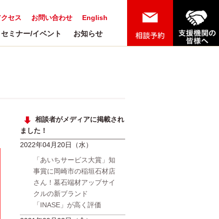
アクセス
お問い合わせ
English
セミナー/イベント
お知らせ
相談者がメディアに掲載され
ました！
2022年04月20日（水）
「あいちサービス大賞」知
事賞に岡崎市の稲垣石材店
さん！墓石端材アップサイ
クルの新ブランド
「INASE」が高く評価