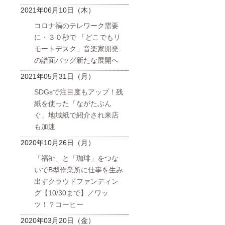
2021年06月10日（木）
コロナ禍のテレワーク需要
に・３０秒で 「どこでもリ
モートデスク」音楽家開発
の譜面バッグ新たな展開へ
2021年05月31日（月）
SDGsで注目度もアップ！残
紙を使った「ながたぶん
ぐ」地域紙で紹介され来店
も加速
2020年10月26日（月）
「福祉」と「珈琲」をつな
いでB型作業所に仕事を生み
出すクラウドファンディン
グ【10/30まで】／ワッ
ツ！？コーヒー
2020年03月20日（金）