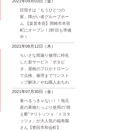
2021年09月03日（金）
目指すは「もうひとつの
家」障がい者グループホー
ム 【楽居本宿】岡崎市本宿
町にオープン！2軒目も準備
中！
2021年08月12日（木）
ちいさな雨漏り修理に特化
した新サービス「ポタピ
タ」屋根のプロがドローン
で点検、修理までワンスト
ップ解決／やね職人あちわ
2021年07月30日（金）
食べるっきゃない！！地元
産の果物たっぷり使用の“萌
え断”マリトッツォ「トヨタ
ッツォ」が大人気の福寿園
さん【豊田市和会町】