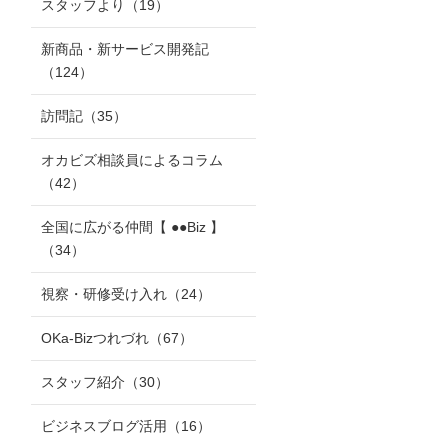
スタッフより
（19）
新商品・新サービス開発記
（124）
訪問記
（35）
オカビズ相談員によるコラム
（42）
全国に広がる仲間【 ●●Biz 】
（34）
視察・研修受け入れ
（24）
OKa-Bizつれづれ
（67）
スタッフ紹介
（30）
ビジネスブログ活用
（16）