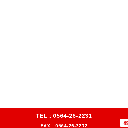
TEL：
0564-26-2231
相
FAX：0564-26-2232