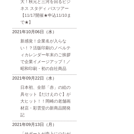
大！秋元と三河を回るビジ
ネス スタディ バスツアー
【11/17開催★申込11/10ま
で★】
2021年10月06日（水）
新感覚！企業名が入らな
い！？活版印刷のノベルテ
ィカレンダー年末のご挨拶
で企業イメージアップ！／
昭和印刷・初の自社商品
2021年09月22日（水）
日本初、全部「赤」の絵の
具セット【だけえのぐ】が
大ヒット！！岡崎の老舗画
材店・彩雲堂の新商品開発
記
2021年09月13日（月）
「サポートが売上につなが