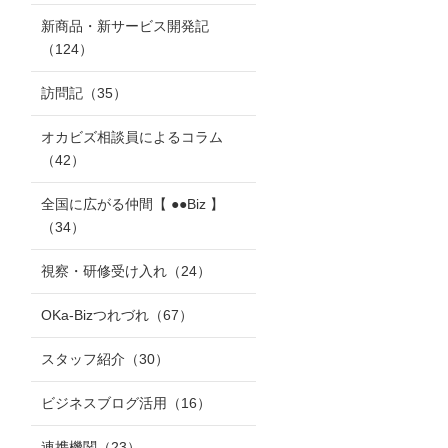
新商品・新サービス開発記
（124）
訪問記
（35）
オカビズ相談員によるコラム
（42）
全国に広がる仲間【 ●●Biz 】
（34）
視察・研修受け入れ
（24）
OKa-Bizつれづれ
（67）
スタッフ紹介
（30）
ビジネスブログ活用
（16）
連携機関
（23）