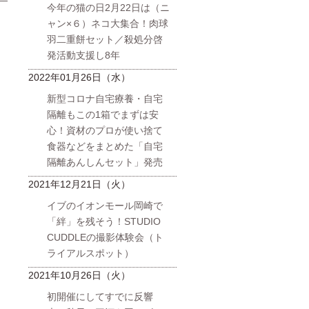
今年の猫の日2月22日は（ニ
日
ャン×６）ネコ大集合！肉球
羽二重餅セット／殺処分啓
発活動支援し8年
2022年01月26日（水）
新型コロナ自宅療養・自宅
隔離もこの1箱でまずは安
心！資材のプロが使い捨て
食器などをまとめた「自宅
隔離あんしんセット」発売
2021年12月21日（火）
イブのイオンモール岡崎で
「絆」を残そう！STUDIO
CUDDLEの撮影体験会（ト
ライアルスポット）
2021年10月26日（火）
初開催にしてすでに反響