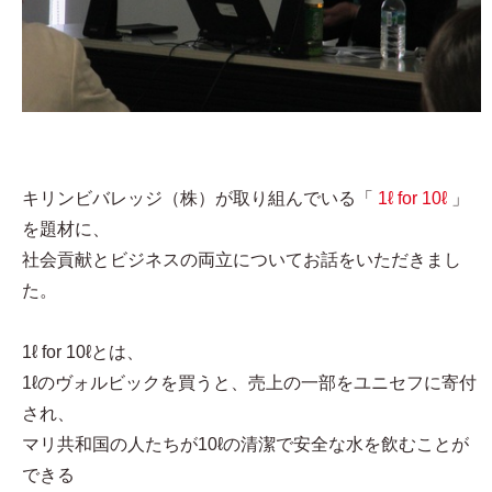
キリンビバレッジ（株）が取り組んでいる「
1ℓ for 10ℓ
」
を題材に、
社会貢献とビジネスの両立についてお話をいただきまし
た。
1ℓ for 10ℓとは、
1ℓのヴォルビックを買うと、売上の一部をユニセフに寄付
され、
マリ共和国の人たちが10ℓの清潔で安全な水を飲むことが
できる