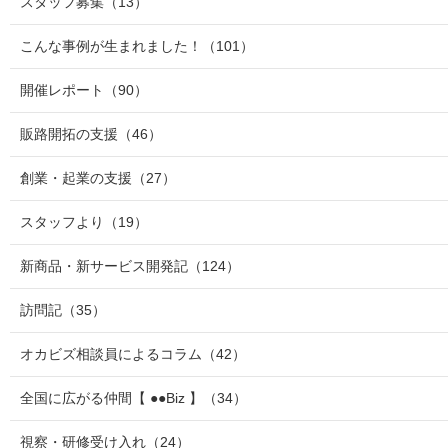
スタッフ募集
（13）
こんな事例が生まれました！
（101）
開催レポート
（90）
販路開拓の支援
（46）
創業・起業の支援
（27）
スタッフより
（19）
新商品・新サービス開発記
（124）
訪問記
（35）
オカビズ相談員によるコラム
（42）
全国に広がる仲間【 ●●Biz 】
（34）
視察・研修受け入れ
（24）