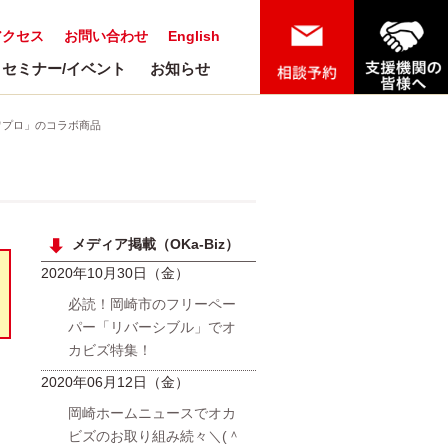
アクセス
お問い合わせ
English
セミナー/イベント
お知らせ
×パワプロ」のコラボ商品
メディア掲載（OKa-Biz）
2020年10月30日（金）
必読！岡崎市のフリーペー
パー「リバーシブル」でオ
カビズ特集！
2020年06月12日（金）
岡崎ホームニュースでオカ
ビズのお取り組み続々＼(＾