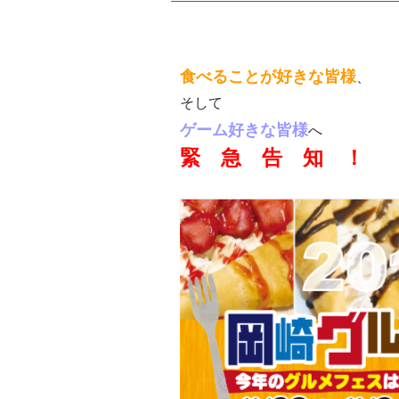
食べることが好きな皆様
、
そして
ゲーム好きな皆様
へ
緊 急 告 知 ！