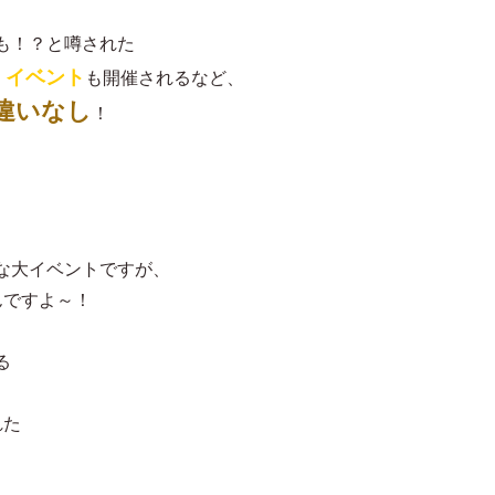
も！？と噂された
s」イベント
も開催されるなど、
違いなし
！
な大イベントですが、
んですよ～！
る
れた