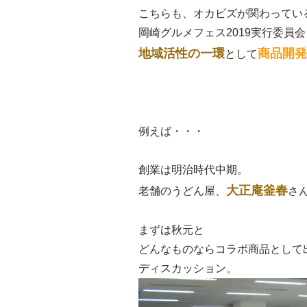
こちらも、オカビズが関わってい
岡崎グルメフェス2019実行委員会
地域活性の一環
商品開発
として
例えば・・・
創業は明治時代中期。
大正庵釜春
老舗のうどん屋、
さ
まずは秋元と
どんなものならコラボ商品として
ディスカッション。