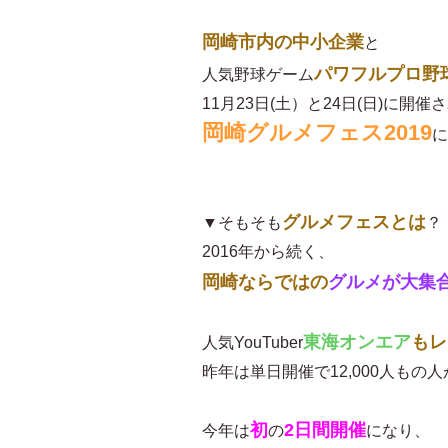
岡崎市内の中小企業
と
パワフルプロ野
人気野球ゲーム
11月23日(土）と24日(日)に開催
岡崎グルメフェス2019
に
グルメフェスとは
▼そもそも
？
2016年から続く、
岡崎ならではの
グルメが大集
東海オンエア
もレ
人気YouTuber
昨年は単日開催で12,000人も
初
2日間開催
今年は
の
になり、