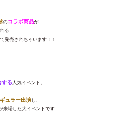
球
コラボ商品
の
が
される
て発売されちゃいます！！
合する
人気イベント。
ギュラー出演
し、
の人が来場した大イベントです！