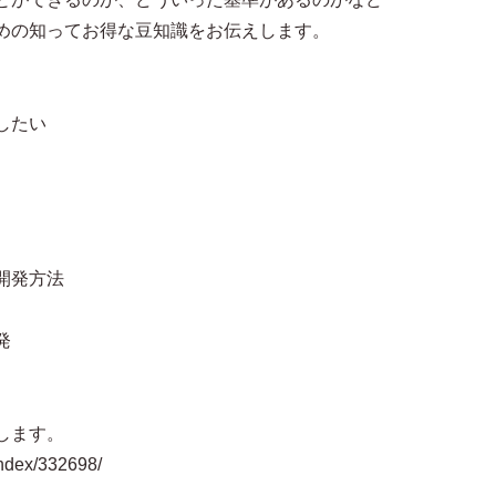
めの知ってお得な豆知識をお伝えします。
したい
開発方法
発
します。
ndex/332698/