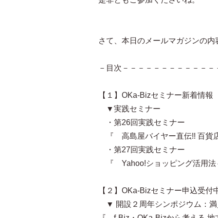
さて、本日のメールマガジンの内
－目次－－－－－－－－－－－－
【１】OKa-Bizセミナー新着情報
▼実践セミナー
・第26回実践セミナー
『 高島屋バイヤー直伝!! 百
・第27回実践セミナー
『 Yahoo!ショッピング活用
【２】OKa-Bizセミナー申込受付
▼ 開設２周年シンポジウム：満
『 f-Biz・OKa-Bizから考