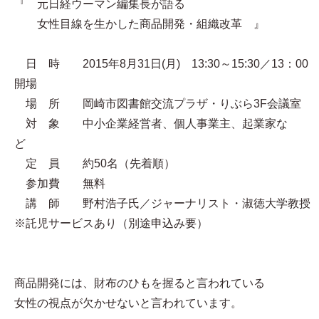
『 元日経ウーマン編集長が語る
女性目線を生かした商品開発・組織改革 』
日 時 2015年8月31日(月) 13:30～15:30／13：00
開場
場 所 岡崎市図書館交流プラザ・りぶら3F会議室
対 象 中小企業経営者、個人事業主、起業家な
ど
定 員 約50名（先着順）
参加費 無料
講 師 野村浩子氏／ジャーナリスト・淑徳大学教授
※託児サービスあり（別途申込み要）
商品開発には、財布のひもを握ると言われている
女性の視点が欠かせないと言われています。