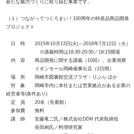
新たな魅力づくりに取り組む事業です。
（１）つながってつくろまい！100周年の特産品商品開発
プロジェクト
日 時 2015年10月13日(火)～2016年7月12日（火）
※講義時間は18:30-20:30／18:15開場
内 容 商品開発に関する講義（10回）、企業視察
イオンモール岡崎催事出店（2日間）
場 所 岡崎市図書館交流プラザ・りぶら ほか
対 象 岡崎市内に本社または営業拠点がある企業の
経営者等(条件あり)
定 員 20名（先着順）
参加費 無料
講 師 安藤竜二氏／株式会社DDR 代表取締役
長田絢氏／料理研究家