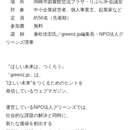
場 所 岡崎市図書館交流プラザ・りぶら3F会議室
対 象 中小企業経営者、個人事業主、起業家など
定 員 約50名（先着順）
参加費 無料
講 師 兼松佳宏氏／greenz.jp編集長・NPO法人グ
リーンズ理事
『ほしい未来は、つくろう』
「greenz.jp」は、
”ほしい未来”をつくるためのヒントを
発信しているウェブマガジン。
運営しているNPO法人グリーンズでは、
社会的な課題の解決と同時に、
新たな価値を創出する