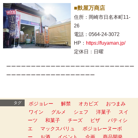
■麩屋万商店
住所：岡崎市日名本町11-
26
電話：0564-24-3072
HP：
https://fuyaman.jp/
定休日：日曜
ーーーーーーーーーーーーーーーーーーーーーーーーーー
ーーーーーーーーーーーーーーーーーー
タグ
ボジョレー
解禁
オカビズ
おつまみ
ワイン
グルメ
シェフ
洋菓子
スイ
ーツ
和菓子
チーズ
ピザ
パティシ
エ
マックスバリュ
ボジョレーヌーボ
ー
お酒
イベント
企画
商品開発