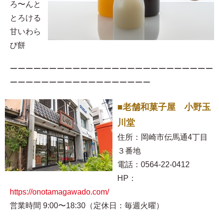
ろ〜んと
とろける
甘いわら
び餅
ーーーーーーーーーーーーーーーーーーーーーーーーーー
ーーーーーーーーーーーーーーーーーー
■老舗和菓子屋 小野玉
川堂
住所：岡崎市伝馬通4丁目
３番地
電話：0564-22-0412
HP：
https://onotamagawado.com/
営業時間 9:00〜18:30（定休日：毎週火曜）