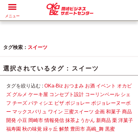
メニュー
タグ検索：
スイーツ
選択されているタグ :
スイーツ
タグを絞り込む :
OKa-Biz
おつまみ
お酒
イベント
オカビ
ズ
グルメ
ケーキ屋
コンセプト設計
コーリンベール
シェ
フ
チーズ
パティシエ
ピザ
ボジョレー
ボジョレーヌーボ
ー
マックスバリュ
ワイン
三蜜スイーツ
企画
和菓子
商品
開発
小豆
岡崎市
情報発信
抹茶ようかん
新商品
栗
洋菓子
福寿園
秋の味覚
緑ヶ丘
解禁
豊田市
高嶋_舞
黒蜜