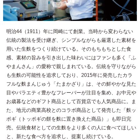
明治44（1911）年に岡崎にて創業。当時から変わらない
伝統の製法を受け継ぎ、シンプルながらも厳選した素材を
用いた生麩をつくり続けている。そのもちもちとした食
感、素材の旨みを引き出した味わいにはファンも多く「ふ
やまんさん」の愛称で親しまれている。伝統を守りながら
も生麩の可能性を追求しており、2015年に発売したカラ
フルな麩まんじゅう「たまかざり」は、その鮮やかな見た
目やバラエティ豊かなフレーバーが注目を集め、お中元や
お歳暮などのギフト商品として百貨店でも人気商品に。ま
た、地元の商業高校とのコラボ商品として発売した「麩ッ
ポギ（トッポギの餅を麩に置き換えた商品）」も即日完
売。伝統食材としての生麩をより多くの人に食べてほしい
と、新たな食べ方を追求し、提案し続けている。