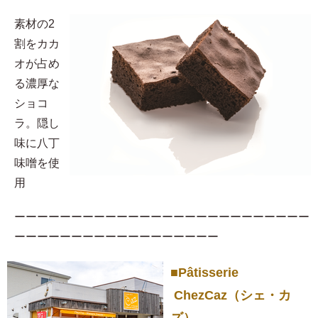
素材の2
割をカカ
オが占め
る濃厚な
ショコ
ラ。隠し
味に八丁
味噌を使
用​
ーーーーーーーーーーーーーーーーーーーーーーーーーー
ーーーーーーーーーーーーーーーーーー
■Pâtisserie
ChezCaz（シェ・カ
ズ）