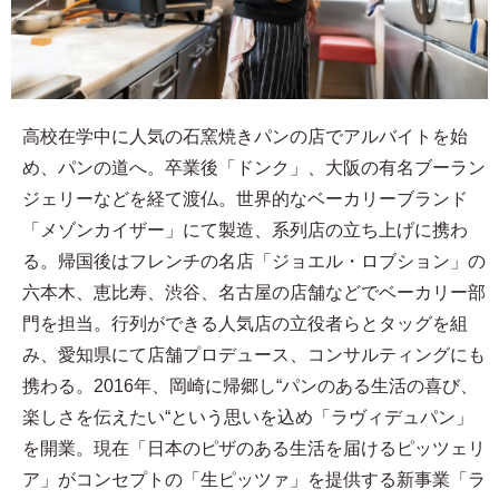
高校在学中に人気の石窯焼きパンの店でアルバイトを始
め、パンの道へ。卒業後「ドンク」、大阪の有名ブーラン
ジェリーなどを経て渡仏。世界的なベーカリーブランド
「メゾンカイザー」にて製造、系列店の立ち上げに携わ
る。帰国後はフレンチの名店「ジョエル・ロブション」の
六本木、恵比寿、渋谷、名古屋の店舗などでベーカリー部
門を担当。行列ができる人気店の立役者らとタッグを組
み、愛知県にて店舗プロデュース、コンサルティングにも
携わる。2016年、岡崎に帰郷し“パンのある生活の喜び、
楽しさを伝えたい“という思いを込め「ラヴィデュパン」
を開業。現在「日本のピザのある生活を届けるピッツェリ
ア」がコンセプトの「生ピッツァ」を提供する新事業「ラ