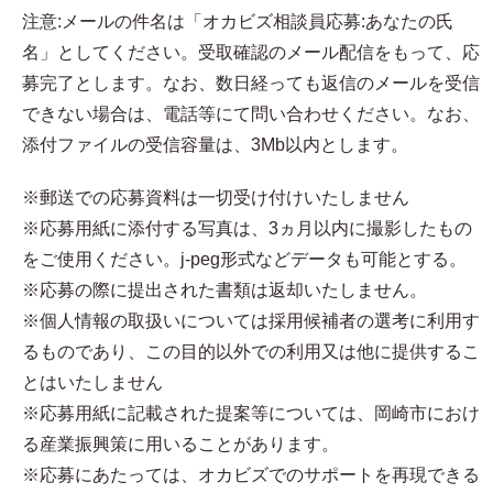
注意:メールの件名は「オカビズ相談員応募:あなたの氏
名」としてください。受取確認のメール配信をもって、応
募完了とします。なお、数日経っても返信のメールを受信
できない場合は、電話等にて問い合わせください。なお、
添付ファイルの受信容量は、3Mb以内とします。
※郵送での応募資料は一切受け付けいたしません
※応募用紙に添付する写真は、3ヵ月以内に撮影したもの
をご使用ください。j-peg形式などデータも可能とする。
※応募の際に提出された書類は返却いたしません。
※個人情報の取扱いについては採用候補者の選考に利用す
るものであり、この目的以外での利用又は他に提供するこ
とはいたしません
※応募用紙に記載された提案等については、岡崎市におけ
る産業振興策に用いることがあります。
※応募にあたっては、オカビズでのサポートを再現できる