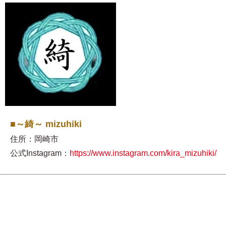
■～綺～ mizuhiki
住所：岡崎市
公式Instagram：
https://www.instagram.com/kira_mizuhiki/