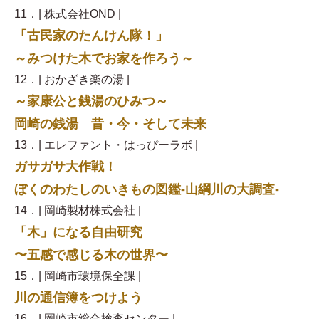
11．| 株式会社OND |
「古民家のたんけん隊！」
～みつけた木でお家を作ろう～
12．| おかざき楽の湯 |
～家康公と銭湯のひみつ～
岡崎の銭湯 昔・今・そして未来
13．| エレファント・はっぴーラボ |
ガサガサ大作戦！
ぼくのわたしのいきもの図鑑‐山綱川の大調査‐
14．| 岡崎製材株式会社 |
「木」になる自由研究
〜五感で感じる木の世界〜
15．| 岡崎市環境保全課 |
川の通信簿をつけよう
16．| 岡崎市総合検査センター |