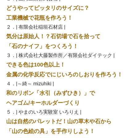
どうやってピッタリのサイズに？
工業機械で花瓶を作ろう！
２．| 有限会社稲垣石材店 |
気分は原始人！？石切場で石を拾って
「石のナイフ」をつくろう！
３．| 株式会社大藤製作所／有限会社ダイテック |
できる色は100色以上！
金属の化学反応でにじいろのしおりを作ろう！
４．|～綺～ mizuhiki |
和のリボン「水引（みずひき）」で
ヘアゴム/キーホルダーづくり
５．| やまのいろ実験室 いろりえ |
山は自然のパレットだ！山の草木や石から
「山の色絵の具」を手作りしよう！