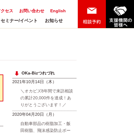
アクセス
お問い合わせ
English
セミナー/イベント
お知らせ
OKa-Bizつれづれ
2021年10月14日（木）
＼オカビズ8年間で来訪相談
の累計20,000件を達成！あ
りがとうございます！／
2020年04月20日（月）
自動車部品の樹脂加工・飯
日
田樹脂、飛沫感染防止ボー