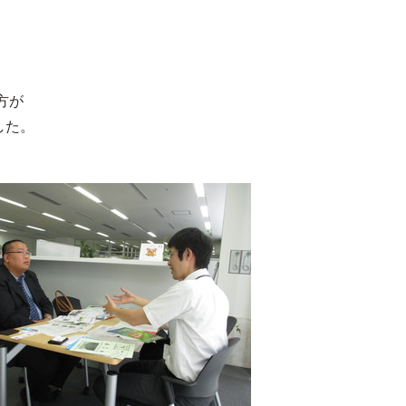
方が
した。