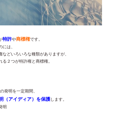
特許
商標権
が
や
です。
のには、
権などいろいろな種類がありますが、
れる２つが特許権と商標権。
の発明を一定期間、
明（アイディア）を保護
します。
発明