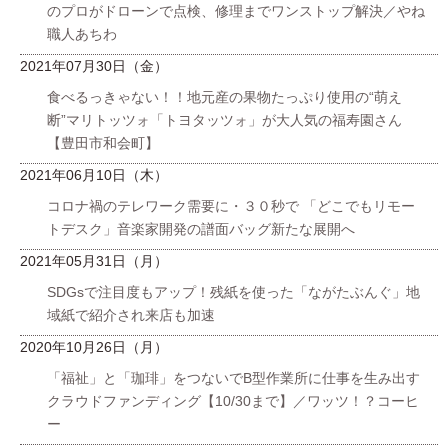
のプロがドローンで点検、修理までワンストップ解決／やね
職人あちわ
2021年07月30日（金）
食べるっきゃない！！地元産の果物たっぷり使用の“萌え
断”マリトッツォ「トヨタッツォ」が大人気の福寿園さん
【豊田市和会町】
2021年06月10日（木）
コロナ禍のテレワーク需要に・３０秒で 「どこでもリモー
トデスク」音楽家開発の譜面バッグ新たな展開へ
2021年05月31日（月）
SDGsで注目度もアップ！残紙を使った「ながたぶんぐ」地
域紙で紹介され来店も加速
2020年10月26日（月）
「福祉」と「珈琲」をつないでB型作業所に仕事を生み出す
クラウドファンディング【10/30まで】／ワッツ！？コーヒ
ー