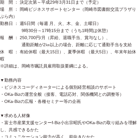
期 間 ： 決定次第～平成29年3月31日まで（予定）
場 所 ： 岡崎ビジネスサポートセンター（岡崎市図書館交流プラザり
ぶら内）
勤務日 ： 週5日間（毎週 月、火、木、金、土曜日）
9時30分～17時15分まで（うち1時間は休憩）
報 酬 ： 250,700円/月（昇給、退職手当、賞与なし）、
通勤距離が2㎞以上の場合、距離に応じて通勤手当を支給
休 暇 ： 有給休暇（最大15日）、夏季休暇 （最大5日）、年末年始休
暇
※詳細は、岡崎市嘱託員雇用取扱要綱による。
▼勤務内容
・ビジネスコーディネーターによる個別経営相談のサポート
・OKa-Bizの運営全般（接客、電話応対、関係機関との調整等）
・OKa-Bizの広報・各種セミナー等の企画
▼求める人材像
・富士市産業支援センターf-Biz小出宗昭氏やOKa-Bizの取り組みを理解
し、共感できるかた
・コミュニケーション能力が高く、前向きなかた