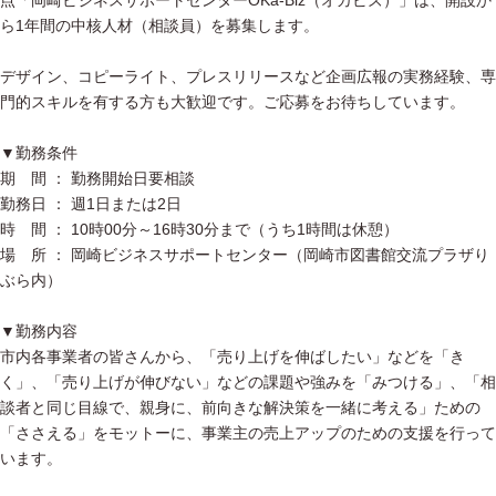
点「岡崎ビジネスサポートセンターOKa-Biz（オカビズ）」は、開設か
ら1年間の中核人材（相談員）を募集します。
デザイン、コピーライト、プレスリリースなど企画広報の実務経験、専
門的スキルを有する方も大歓迎です。ご応募をお待ちしています。
▼勤務条件
期 間 ： 勤務開始日要相談
勤務日 ： 週1日または2日
時 間 ： 10時00分～16時30分まで（うち1時間は休憩）
場 所 ： 岡崎ビジネスサポートセンター（岡崎市図書館交流プラザり
ぶら内）
▼勤務内容
市内各事業者の皆さんから、「売り上げを伸ばしたい」などを「き
く」、「売り上げが伸びない」などの課題や強みを「みつける」、「相
談者と同じ目線で、親身に、前向きな解決策を一緒に考える」ための
「ささえる」をモットーに、事業主の売上アップのための支援を行って
います。