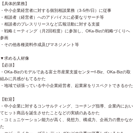
【具体的業務】
・中小企業経営者に対する個別相談業務（3-5件/日）に従事
・相談者（経営者）へのアドバイスに必要なリサーチ等
・相談者のプレスリリースなど広報活動に対する支援
・戦略ミーティング（月2回程度）に参加し、OKa-Bizの戦略づくりへ
参画
・その他各種資料作成及びマネジメント等
▼求める人材像
【必須】
・OKa-Bizのモデルである富士市産業支援センターf-Biz、OKa-Bizの取
組みに共感がもてるかた
・地域で頑張っている中小企業経営者、起業家をリスペクトできるかた
【歓迎】
・中小企業に対するコンサルティング、コーチング指導、企業内におい
てヒット商品を誕生させたことなどの実績のあるかた
・コミュニケーション能力が高く、発想力、構成力、企画力の豊かなか
た