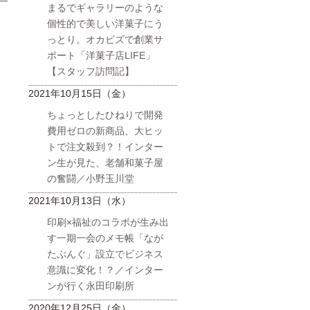
まるでギャラリーのような
日
個性的で美しい洋菓子にう
っとり。オカビズで創業サ
ポート「洋菓子店LIFE」
【スタッフ訪問記】
2021年10月15日（金）
ちょっとしたひねりで開発
費用ゼロの新商品、大ヒッ
トで注文殺到？！インター
ン生が見た、老舗和菓子屋
の奮闘／小野玉川堂
2021年10月13日（水）
印刷×福祉のコラボが生み出
す一期一会のメモ帳「なが
たぶんぐ」設立でビジネス
意識に変化！？／インター
ンが行く永田印刷所
2020年12月25日（金）