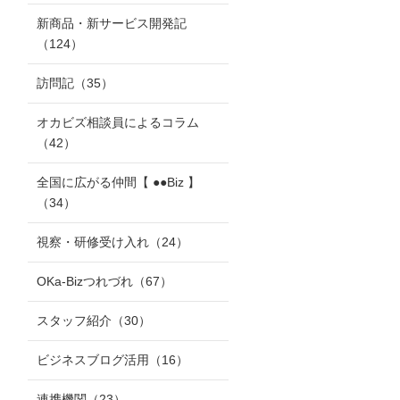
新商品・新サービス開発記
（124）
訪問記
（35）
オカビズ相談員によるコラム
（42）
全国に広がる仲間【 ●●Biz 】
（34）
視察・研修受け入れ
（24）
OKa-Bizつれづれ
（67）
スタッフ紹介
（30）
ビジネスブログ活用
（16）
連携機関
（23）