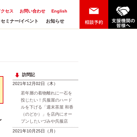
アクセス
お問い合わせ
English
セミナー/イベント
お知らせ
訪問記
2021年12月02日（木）
若年層の着物離れに一石を
投じたい！呉服屋のハード
ルを下げる「週末茶屋 和香
（のどか）」を店内にオー
～
プンしたいづみや呉服店
2021年10月25日（月）