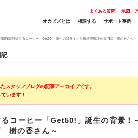
よくある質問
地図・
オカビズとは
相談する
サポート事例
間50時間時短するコーヒー「Get50!」誕生の背景！～自家焙煎珈琲豆専門店 樹の香さん～
問記
れたスタッフブログの記事アーカイブです。
しています！
るコーヒー「Get50!」誕生の背景！
店 樹の香さん～