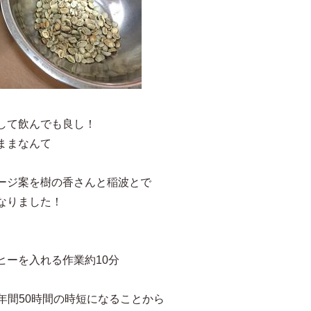
して飲んでも良し！
ままなんて
ージ案を樹の香さんと稲波とで
なりました！
ヒーを入れる作業約10分
月＝年間50時間の時短になることから