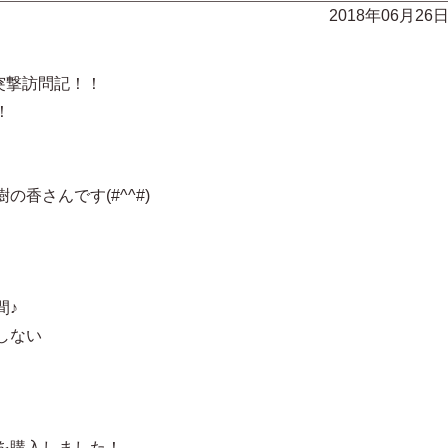
2018年06月26
の突撃訪問記！！
！
香さんです(#^^#)
間♪
しない
！
を購入しました！