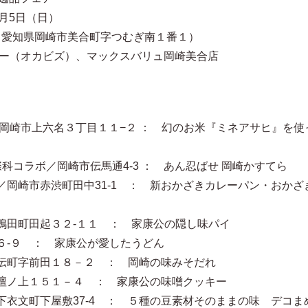
7月5日（日）
（愛知県岡崎市美合町字つむぎ南１番１）
ター（オカビズ）、マックスバリュ岡崎美合店
岡崎市上六名３丁目１１−２ ： 幻のお米『ミネアサヒ』を使
科コラボ／岡崎市伝馬通4-3 ： あん忍ばせ 岡崎かすてら
岡崎市赤渋町田中31-1 ： 新おかざきカレーパン・おかざ
鴨田町田起３２-１１ ： 家康公の隠し味パイ
６-９ ： 家康公が愛したうどん
伝町字前田１８－２ ： 岡崎の味みそだれ
壇ノ上１５１－４ ： 家康公の味噌クッキー
衣文町下屋敷37-4 ： ５種の豆素材そのままの味 デコま