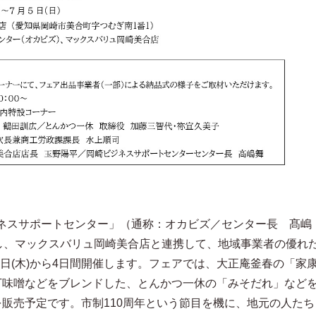
スサポートセンター」（通称：オカビズ／センター長 髙嶋
念し、マックスバリュ岡崎美合店と連携して、地域事業者の優れ
月2日(木)から4日間開催します。フェアでは、大正庵釜春の「家
丁味噌などをブレンドした、とんかつ一休の「みそだれ」など
を販売予定です。市制110周年という節目を機に、地元の人たち