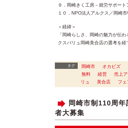
９．岡崎きく工房－就労サポート
１０．NPO法人アルクス／岡崎
＜経緯＞
「岡崎らしさ、岡崎の魅力が伝わ
クスバリュ岡崎美合店の選考を経
タグ
岡崎市
オカビズ
無料
経営
売上ア
リュ
美合店
フェ
岡崎市制110周
者大募集