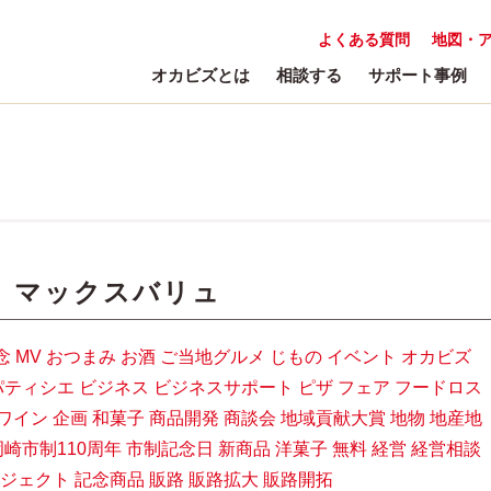
よくある質問
地図・
オカビズとは
相談する
サポート事例
:
マックスバリュ
念
MV
おつまみ
お酒
ご当地グルメ
じもの
イベント
オカビズ
パティシエ
ビジネス
ビジネスサポート
ピザ
フェア
フードロス
ワイン
企画
和菓子
商品開発
商談会
地域貢献大賞
地物
地産地
岡崎市制110周年
市制記念日
新商品
洋菓子
無料
経営
経営相談
ジェクト
記念商品
販路
販路拡大
販路開拓