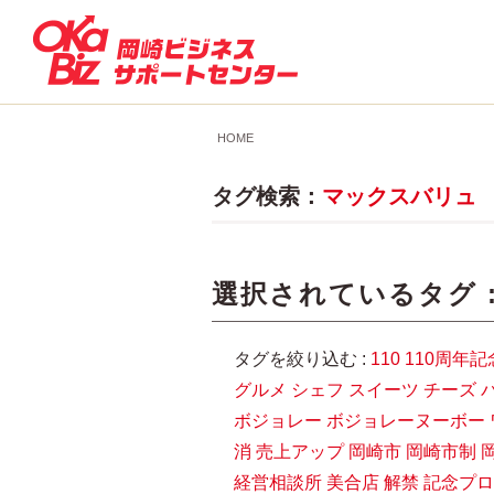
HOME
タグ検索：
マックスバリュ
選択されているタグ 
タグを絞り込む :
110
110周年記
グルメ
シェフ
スイーツ
チーズ
ボジョレー
ボジョレーヌーボー
消
売上アップ
岡崎市
岡崎市制
経営相談所
美合店
解禁
記念プロ