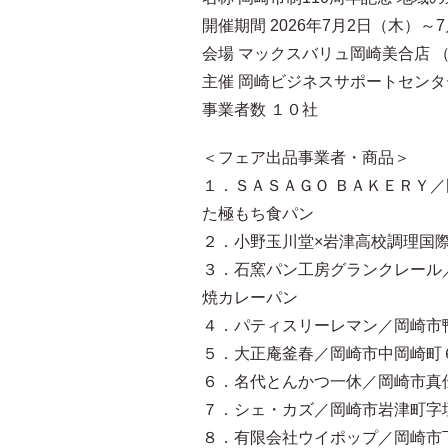
開催期間 2026年7月2日（木）～
会場 マックスバリュ岡崎美合店 
主催 岡崎ビジネスサポートセン
事業者数 １０社
＜フェア出品事業者・商品＞
１．ＳＡＳＡＧＯ ＢＡＫＥＲＹ／
た極もち食パン
２．小野玉川堂×岩津高校調理国際
３．石窯パン工房グランクレール／
焼カレーパン
４．パティスリーレマン／岡崎市
５．大正庵釜春／岡崎市中岡崎町
６．名代とんかつ一休／岡崎市真
７．シェ・カズ／岡崎市岩津町字
８．有限会社ウイポップ／岡崎市下