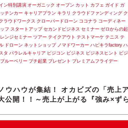
イン特別講演
オーガニック
オープン
カット
カフェ
ガイド
ガ
ッチンカー
キャリアプラン
キラリ
クラウドファンディング
ク
クラウドワークス
クローバードローン
ココナラ
コーディネー
ッフ
スタートアップ
セカンドビジネス
セミナー
ゼロからの起
レンジセミナー
ツアー
テイクアウト
テストマーケ
テニス
テ
ル
ドローン
ネットショップ
ノマドワーカー
ハピキラfactory
ハ
スタ
パラレルキャリア
ビジコン
ビジネス
ビジネスヒント
ビジ
ブルーベリー
プチ起業
プレゼント
プレミアムフライデー
支援ノウハウが集結！ オカビズの「売上
大公開！！～売上が上がる『強み×ず