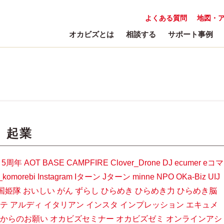
よくある質問
地図・
オカビズとは
相談する
サポート事例
:
起業
5周年
AOT
BASE
CAMPFIRE
Clover_Drone
DJ
ecumer
eコマ
_komorebi
Instagram
Iターン
Jターン
minne
NPO
OKa-Biz
UIJ
国姫隊
おいしい
がん
ずらし
ひらめき
ひらめき力
ひらめき脳
テ
アルディ
イタリアン
インスタ
インプレッション
エキュメ
からのお願い
オカビズセミナー
オカビズゼミ
オンラインアシ