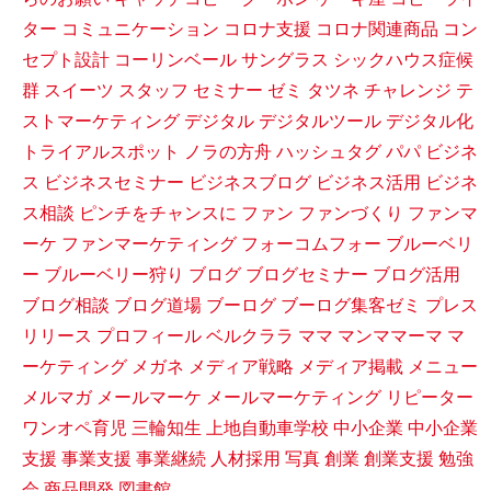
ター
コミュニケーション
コロナ支援
コロナ関連商品
コン
セプト設計
コーリンベール
サングラス
シックハウス症候
群
スイーツ
スタッフ
セミナー
ゼミ
タツネ
チャレンジ
テ
ストマーケティング
デジタル
デジタルツール
デジタル化
トライアルスポット
ノラの方舟
ハッシュタグ
パパ
ビジネ
ス
ビジネスセミナー
ビジネスブログ
ビジネス活用
ビジネ
ス相談
ピンチをチャンスに
ファン
ファンづくり
ファンマ
ーケ
ファンマーケティング
フォーコムフォー
ブルーベリ
ー
ブルーベリー狩り
ブログ
ブログセミナー
ブログ活用
ブログ相談
ブログ道場
ブーログ
ブーログ集客ゼミ
プレス
リリース
プロフィール
ベルクララ
ママ
マンママーマ
マ
ーケティング
メガネ
メディア戦略
メディア掲載
メニュー
メルマガ
メールマーケ
メールマーケティング
リピーター
ワンオペ育児
三輪知生
上地自動車学校
中小企業
中小企業
支援
事業支援
事業継続
人材採用
写真
創業
創業支援
勉強
会
商品開発
図書館