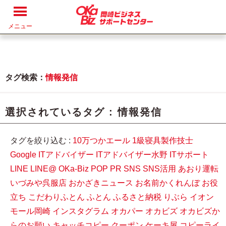
メニュー
タグ検索：
情報発信
選択されているタグ :
情報発信
タグを絞り込む :
10万つかエール
1級寝具製作技士
Google
ITアドバイザー
ITアドバイザー水野
ITサポート
LINE
LINE@
OKa-Biz
POP
PR
SNS
SNS活用
あおり運転
いづみや呉服店
おかざきニュース
お名前かくれんぼ
お役
立ち
こだわりふとん
ふとん
ふるさと納税
りぶら
イオン
モール岡崎
インスタグラム
オカパー
オカビズ
オカビズか
らのお願い
キャッチコピー
クーポン
ケーキ屋
コピーライ