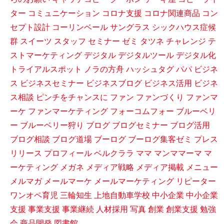
ター
コミュニケーション
コロナ支援
コロナ関連商品
コン
セプト設計
コーリンベール
サングラス
シックハウス症候
群
スイーツ
スタッフ
セミナー
ゼミ
タツネ
チャレンジ
テ
ストマーケティング
デジタル
デジタルツール
デジタル化
トライアルスポット
ノラの方舟
ハッシュタグ
パパ
ビジネ
ス
ビジネスセミナー
ビジネスブログ
ビジネス活用
ビジネ
ス相談
ピンチをチャンスに
ファン
ファンづくり
ファンマ
ーケ
ファンマーケティング
フォーコムフォー
ブルーベリ
ー
ブルーベリー狩り
ブログ
ブログセミナー
ブログ活用
ブログ相談
ブログ道場
ブーログ
ブーログ集客ゼミ
プレス
リリース
プロフィール
ベルクララ
ママ
マンママーマ
マ
ーケティング
メガネ
メディア戦略
メディア掲載
メニュー
メルマガ
メールマーケ
メールマーケティング
リピーター
ワンオペ育児
三輪知生
上地自動車学校
中小企業
中小企業
支援
事業支援
事業継続
人材採用
写真
創業
創業支援
勉強
会
商品開発
図書館