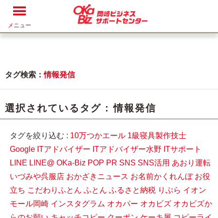
メニュー
タグ検索：
情報発信
選択されているタグ :
情報発信
タグを絞り込む :
10万つかエール
1級寝具製作技士
Google
ITアドバイザー
ITアドバイザー水野
ITサポート
LINE
LINE@
OKa-Biz
POP
PR
SNS
SNS活用
あおり運転
いづみや呉服店
おかざきニュース
お名前かくれんぼ
お役
立ち
こだわりふとん
ふとん
ふるさと納税
りぶら
イオン
モール岡崎
インスタグラム
オカパー
オカビズ
オカビズか
らのお願い
キャッチコピー
クーポン
ケーキ屋
コピーライ