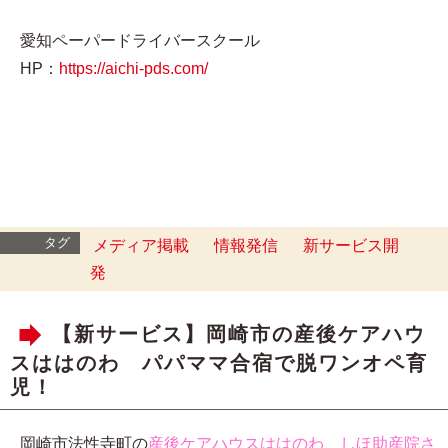
愛知ペーパードライバースクール
HP：
https://aichi-pds.com/
タグ
メディア掲載
情報発信
新サービス開
発
【新サービス】岡崎市の産後ケアハウ
スははのわ パパママ合宿で脱ワンオペ育
児！
岡崎市法性寺町の
産後ケアハウスははのわ しほ助産院さ